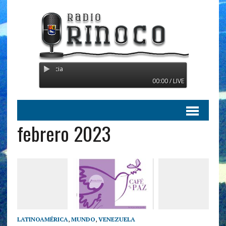
Radio Orinoco - Transmitien
00:00 / LIVE
febrero 2023
LATINOAMÉRICA
,
MUNDO
,
VENEZUELA