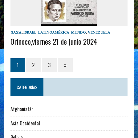
GAZA
,
ISRAEL
,
LATINOAMÉRICA
,
MUNDO
,
VENEZUELA
Orinoco,viernes 21 de junio 2024
1
2
3
»
CATEGORÍAS
Afghanistán
Asia Occidental
Bolivia