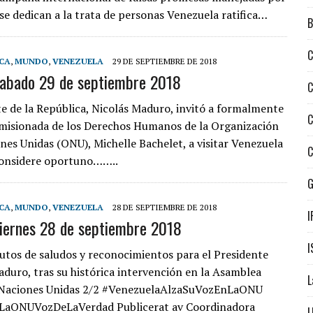
se dedican a la trata de personas Venezuela ratifica…
B
C
CA
,
MUNDO
,
VENEZUELA
29 DE SEPTIEMBRE DE 2018
sabado 29 de septiembre 2018
C
te de la República, Nicolás Maduro, invitó a formalmente
C
omisionada de los Derechos Humanos de la Organización
ones Unidas (ONU), Michelle Bachelet, a visitar Venezuela
C
considere oportuno……..
CA
,
MUNDO
,
VENEZUELA
28 DE SEPTIEMBRE DE 2018
I
viernes 28 de septiembre 2018
I
tos de saludos y reconocimientos para el Presidente
uro, tras su histórica intervención en la Asamblea
L
 Naciones Unidas 2/2 #VenezuelaAlzaSuVozEnLaONU
aONUVozDeLaVerdad Publicerat av Coordinadora
L