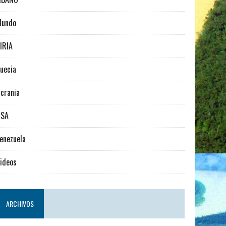
Mundo
IRIA
uecia
crania
USA
enezuela
ideos
ARCHIVOS