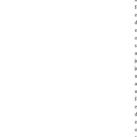
j
j
a