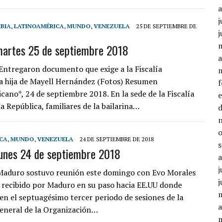
j
BIA
,
LATINOAMÉRICA
,
MUNDO
,
VENEZUELA
25 DE SEPTIEMBRE DE
j
martes 25 de septiembre 2018
a
Entregaron documento que exige a la Fiscalía
a hija de Mayell Hernández (Fotos) Resumen
cano*, 24 de septiembre 2018. En la sede de la Fiscalía
a República, familiares de la bailarina…
CA
,
MUNDO
,
VENEZUELA
24 DE SEPTIEMBRE DE 2018
lunes 24 de septiembre 2018
j
aduro sostuvo reunión este domingo con Evo Morales
j
 recibido por Maduro en su paso hacia EE.UU donde
 en el septuagésimo tercer periodo de sesiones de la
a
eneral de la Organización…