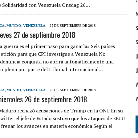
e Solidaridad con Venezuela Onsdag 26…
CA
,
MUNDO
,
VENEZUELA
27 DE SEPTIEMBRE DE 2018
S
ueves 27 de septiembre 2018
S
a guerra es el primer paso para ganarla» Seis países
 petición para que CPI investigue a Venezuela No
U
 denuncia conjunta no abrirá automáticamente una
ón plena por parte del tribunal internacional…
V
CA
,
MUNDO
,
VENEZUELA
26 DE SEPTIEMBRE DE 2018
miercoles 26 de septiembre 2018
V
 Maduro rechazó acusaciones de Trump en la ONU En su
witter el jefe de Estado sostuvo que los ataques de EEUU
 frenar los avances en materia económica Según el
…