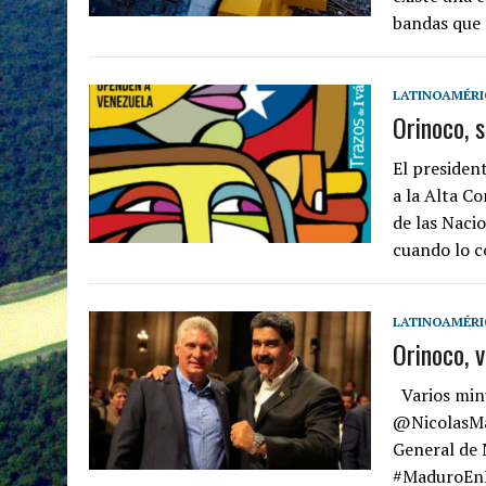
bandas que 
LATINOAMÉRI
Orinoco, 
El presiden
a la Alta C
de las Naci
cuando lo 
LATINOAMÉRI
Orinoco, 
Varios minu
@NicolasMad
General de
#MaduroEnL