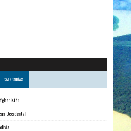
do desde Suecia
CATEGORÍAS
fghanistán
sia Occidental
olivia