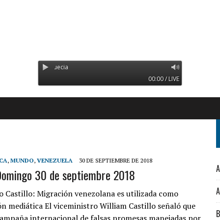
Radio Orinoco - Transmitien
00:00 / LIVE
CA
,
MUNDO
,
VENEZUELA
30 DE SEPTIEMBRE DE 2018
A
Domingo 30 de septiembre 2018
A
o Castillo: Migración venezolana es utilizada como
n mediática El viceministro William Castillo señaló que
B
campaña internacional de falsas promesas manejadas por