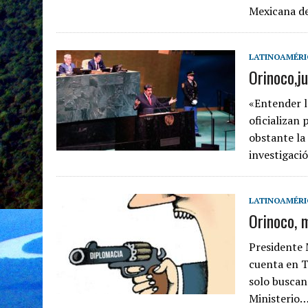
Mexicana d
LATINOAMÉRI
Orinoco,j
«Entender l
oficializan
obstante la
investigaci
LATINOAMÉRI
Orinoco, 
Presidente
cuenta en T
solo buscan
Ministerio