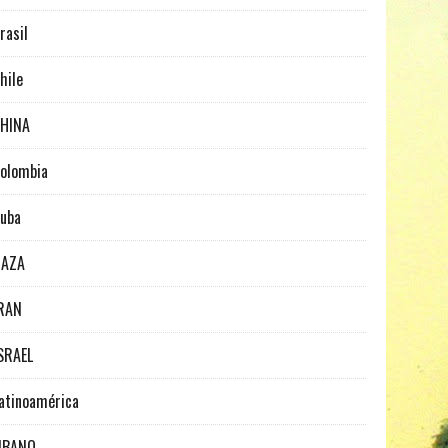
rasil
hile
HINA
olombia
uba
GAZA
RAN
SRAEL
atinoamérica
IBANO