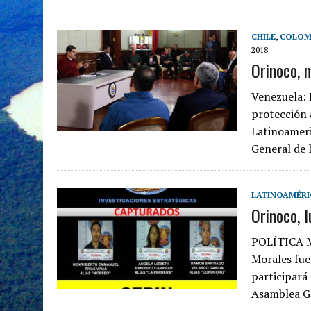
CHILE
,
COLOM
2018
Orinoco, 
Venezuela: 
protección 
Latinoameri
General de l
LATINOAMÉRI
Orinoco, 
POLÍTICA M
Morales fue
participará
Asamblea G