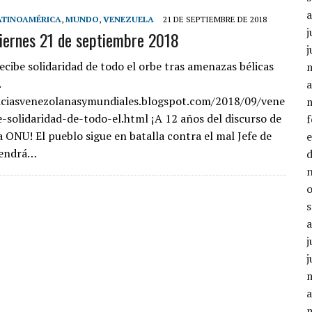
ATINOAMÉRICA
,
MUNDO
,
VENEZUELA
21 DE SEPTIEMBRE DE 2018
j
viernes 21 de septiembre 2018
j
ecibe solidaridad de todo el orbe tras amenazas bélicas
.
a
ticiasvenezolanasymundiales.blogspot.com/2018/09/vene
e-solidaridad-de-todo-el.html ¡A 12 años del discurso de
a ONU! El pueblo sigue en batalla contra el mal Jefe de
tendrá…
j
j
a