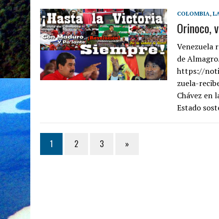
COLOMBIA
,
L
Orinoco, 
Venezuela r
de Almagro
https://no
zuela-recib
Chávez en l
Estado sos
1
2
3
»