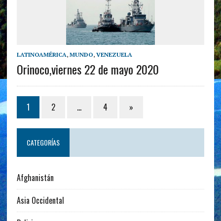
LATINOAMÉRICA
,
MUNDO
,
VENEZUELA
Orinoco,viernes 22 de mayo 2020
1
2
…
4
»
CATEGORÍAS
Afghanistán
Asia Occidental