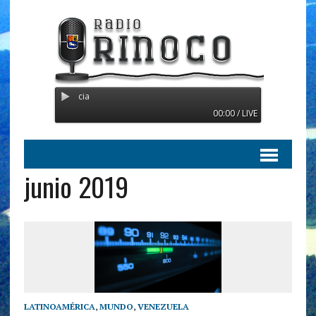
Radio Orinoco - Transmitien
00:00 / LIVE
junio 2019
LATINOAMÉRICA
,
MUNDO
,
VENEZUELA