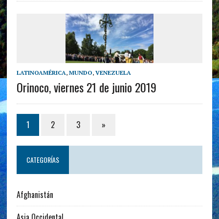
LATINOAMÉRICA
,
MUNDO
,
VENEZUELA
Orinoco, viernes 21 de junio 2019
1
2
3
»
CATEGORÍAS
Afghanistán
Asia Occidental