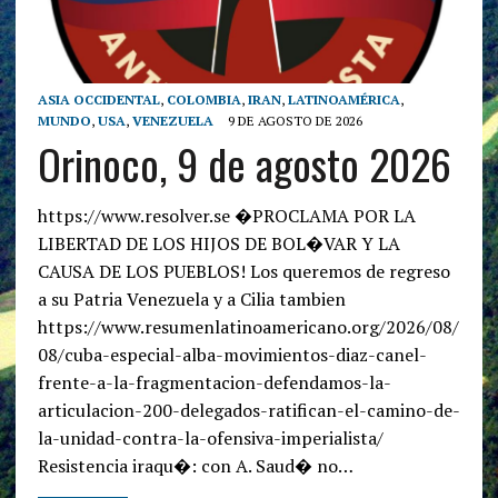
ASIA OCCIDENTAL
,
COLOMBIA
,
IRAN
,
LATINOAMÉRICA
,
MUNDO
,
USA
,
VENEZUELA
9 DE AGOSTO DE 2026
Orinoco, 9 de agosto 2026
https://www.resolver.se �PROCLAMA POR LA
LIBERTAD DE LOS HIJOS DE BOL�VAR Y LA
CAUSA DE LOS PUEBLOS! Los queremos de regreso
a su Patria Venezuela y a Cilia tambien
https://www.resumenlatinoamericano.org/2026/08/
08/cuba-especial-alba-movimientos-diaz-canel-
frente-a-la-fragmentacion-defendamos-la-
articulacion-200-delegados-ratifican-el-camino-de-
la-unidad-contra-la-ofensiva-imperialista/
Resistencia iraqu�: con A. Saud� no…