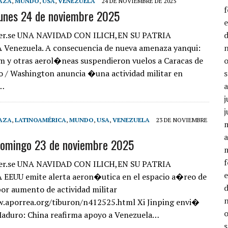
AZA
,
MUNDO
,
USA
,
VENEZUELA
24 DE NOVIEMBRE DE 2025
lunes 24 de noviembre 2025
er.se UNA NAVIDAD CON ILICH,EN SU PATRIA
Venezuela. A consecuencia de nueva amenaza yanqui:
am y otras aerol�neas suspendieron vuelos a Caracas de
 / Washington anuncia �una actividad militar en
…
j
j
AZA
,
LATINOAMÉRICA
,
MUNDO
,
USA
,
VENEZUELA
23 DE NOVIEMBRE
a
domingo 23 de noviembre 2025
er.se UNA NAVIDAD CON ILICH,EN SU PATRIA
EEUU emite alerta aeron�utica en el espacio a�reo de
or aumento de actividad militar
w.aporrea.org/tiburon/n412525.html Xi Jinping envi�
Maduro: China reafirma apoyo a Venezuela…