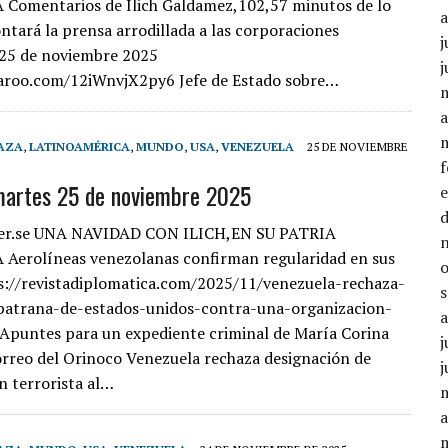
Comentarios de Ilich Galdamez,102,57 minutos de lo
ontará la prensa arrodillada a las corporaciones
j
 25 de noviembre 2025
j
caroo.com/12iWnvjX2py6 Jefe de Estado sobre…
a
AZA
,
LATINOAMÉRICA
,
MUNDO
,
USA
,
VENEZUELA
25 DE NOVIEMBRE
martes 25 de noviembre 2025
er.se UNA NAVIDAD CON ILICH,EN SU PATRIA
Aerolíneas venezolanas confirman regularidad en sus
s://revistadiplomatica.com/2025/11/venezuela-rechaza-
-patrana-de-estados-unidos-contra-una-organizacion-
 Apuntes para un expediente criminal de María Corina
j
reo del Orinoco Venezuela rechaza designación de
j
n terrorista al…
a