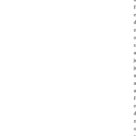
j
j
a