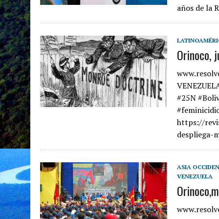
años de la 
LATINOAMÉRI
Orinoco, 
www.resolv
VENEZUELA @
#25N #Boliv
#feminicidio
https://rev
despliega-
ASIA OCCIDE
VENEZUELA
Orinoco,m
www.resolv