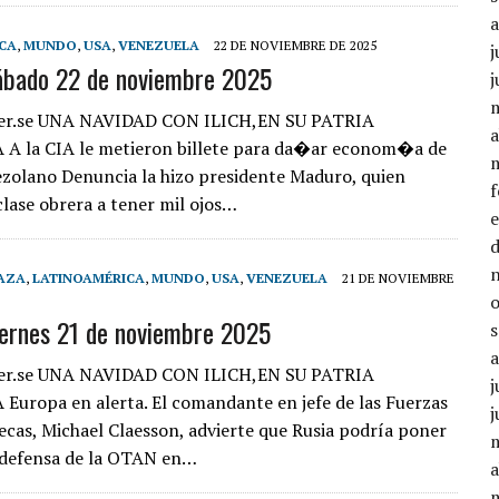
CA
,
MUNDO
,
USA
,
VENEZUELA
22 DE NOVIEMBRE DE 2025
j
ábado 22 de noviembre 2025
j
er.se UNA NAVIDAD CON ILICH,EN SU PATRIA
a
A la CIA le metieron billete para da�ar econom�a de
zolano Denuncia la hizo presidente Maduro, quien
clase obrera a tener mil ojos…
AZA
,
LATINOAMÉRICA
,
MUNDO
,
USA
,
VENEZUELA
21 DE NOVIEMBRE
iernes 21 de noviembre 2025
er.se UNA NAVIDAD CON ILICH,EN SU PATRIA
j
uropa en alerta. El comandante en jefe de las Fuerzas
j
cas, Michael Claesson, advierte que Rusia podría poner
 defensa de la OTAN en…
a