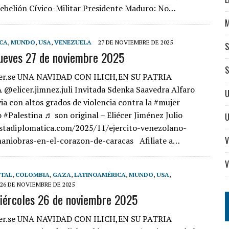
Rebelión Cívico-Militar Presidente Maduro: No…
CA
,
MUNDO
,
USA
,
VENEZUELA
27 DE NOVIEMBRE DE 2025
S
jueves 27 de noviembre 2025
S
er.se UNA NAVIDAD CON ILICH,EN SU PATRIA
elicer.jimnez.juli Invitada Sdenka Saavedra Alfaro
U
ia con altos grados de violencia contra la #mujer
 #Palestina ♬ son original – Eliécer Jiménez Julio
istadiplomatica.com/2025/11/ejercito-venezolano-
V
maniobras-en-el-corazon-de-caracas Afiliate a…
V
NTAL
,
COLOMBIA
,
GAZA
,
LATINOAMÉRICA
,
MUNDO
,
USA
,
26 DE NOVIEMBRE DE 2025
iércoles 26 de noviembre 2025
er.se UNA NAVIDAD CON ILICH,EN SU PATRIA