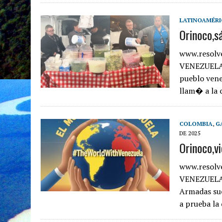
LATINOAMÉRI
Orinoco,s
www.resolv
VENEZUELA 
pueblo vene
llam� a la 
COLOMBIA
,
G
DE 2025
Orinoco,v
www.resolv
VENEZUELA E
Armadas sue
a prueba la