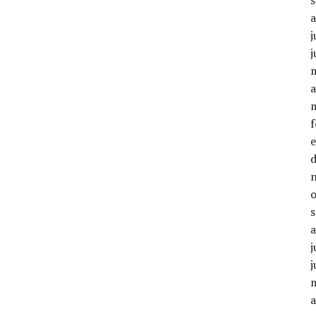
j
j
a
j
j
a