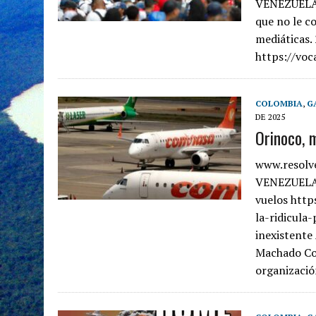
VENEZUELA 
que no le c
mediáticas.
https://vo
COLOMBIA
,
G
DE 2025
Orinoco, 
www.resolv
VENEZUELA 
vuelos http
la-ridicula
inexistente
Machado Cor
organizació