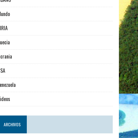
Mundo
IRIA
uecia
crania
USA
enezuela
ideos
ARCHIVOS