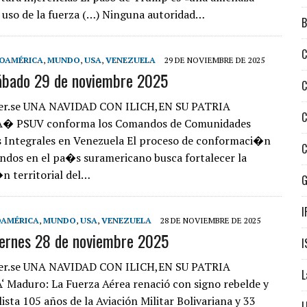
e uso de la fuerza (…) Ninguna autoridad…
B
C
NOAMÉRICA
,
MUNDO
,
USA
,
VENEZUELA
29 DE NOVIEMBRE DE 2025
ábado 29 de noviembre 2025
C
er.se UNA NAVIDAD CON ILICH,EN SU PATRIA
C
� PSUV conforma los Comandos de Comunidades
s Integrales en Venezuela El proceso de conformaci�n
C
ndos en el pa�s suramericano busca fortalecer la
n territorial del…
I
OAMÉRICA
,
MUNDO
,
USA
,
VENEZUELA
28 DE NOVIEMBRE DE 2025
iernes 28 de noviembre 2025
I
er.se UNA NAVIDAD CON ILICH,EN SU PATRIA
L
Maduro: La Fuerza Aérea renació con signo rebelde y
ista 105 años de la Aviación Militar Bolivariana y 33
L