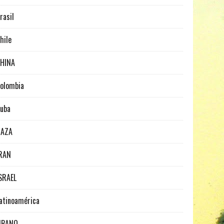
rasil
hile
HINA
olombia
uba
GAZA
RAN
SRAEL
atinoamérica
IBANO