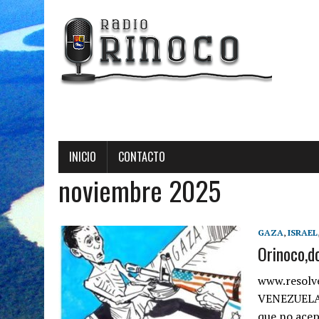
INICIO
CONTACTO
noviembre 2025
GAZA
,
ISRAEL
Orinoco,d
www.resolv
VENEZUELA‘
que no acep