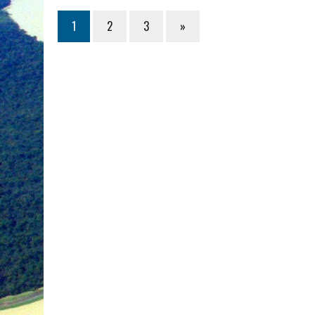
1
2
3
»