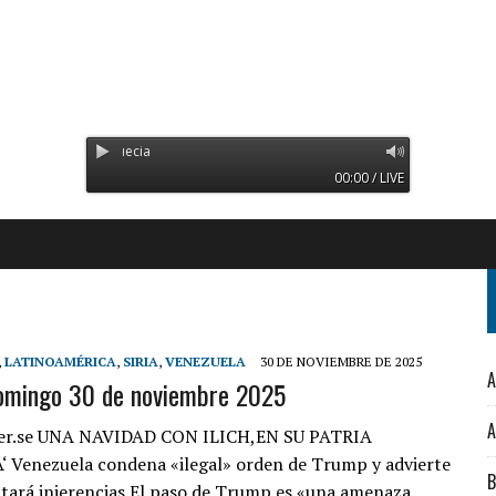
Radio Orinoco - Transmitiend
00:00 / LIVE
,
LATINOAMÉRICA
,
SIRIA
,
VENEZUELA
30 DE NOVIEMBRE DE 2025
A
omingo 30 de noviembre 2025
A
er.se UNA NAVIDAD CON ILICH,EN SU PATRIA
 Venezuela condena «ilegal» orden de Trump y advierte
B
tará injerencias El paso de Trump es «una amenaza