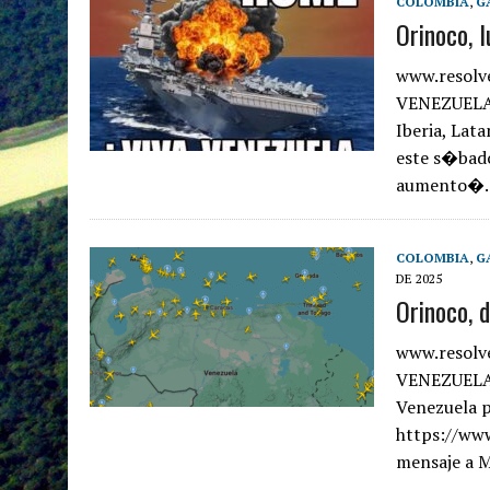
COLOMBIA
,
G
Orinoco, 
www.resolv
VENEZUELA 
Iberia, Lat
este s�bado
aumento�
COLOMBIA
,
G
DE 2025
Orinoco, 
www.resolv
VENEZUELA 
Venezuela p
https://ww
mensaje a 