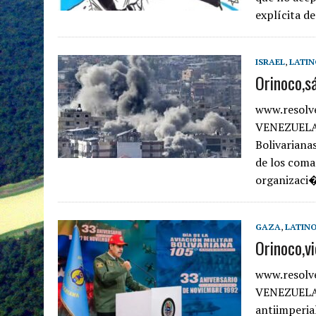
explícita d
ISRAEL
,
LATI
Orinoco,s
www.resolv
VENEZUELA
Bolivariana
de los coma
organizaci�
GAZA
,
LATIN
Orinoco,v
www.resolv
VENEZUELA‘ 
antiimperial