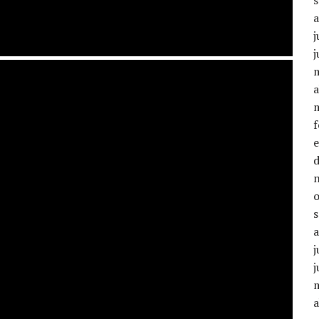
j
j
a
j
j
a