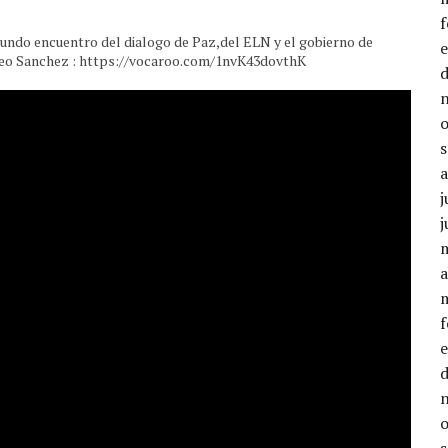
undo encuentro del dialogo de Paz,del ELN y el gobierno de
cheo Sanchez : https://vocaroo.com/1nvK43dovthK
j
j
a