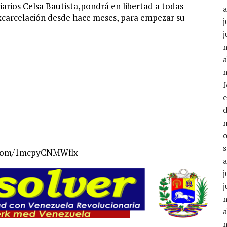
iarios Celsa Bautista,pondrá en libertad a todas
excarcelación desde hace meses, para empezar su
j
j
a
oo.com/1mcpyCNMWflx
j
j
a