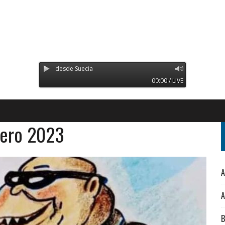
ransmitiendo desde Suecia
00:00 / LIVE
rero 2023
A
A
B