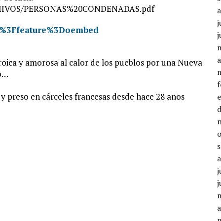
s/ARCHIVOS/PERSONAS%20CONDENADAS.pdf
j
Do%3Ffeature%3Doembed
j
a
eroica y amorosa al calor de los pueblos por una Nueva
o…
do y preso en cárceles francesas desde hace 28 años
j
j
a