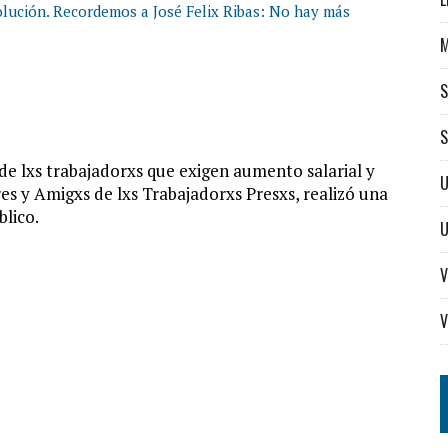
volución. Recordemos a José Felix Ribas: No hay más
S
S
 de lxs trabajadorxs que exigen aumento salarial y
U
res y Amigxs de lxs Trabajadorxs Presxs, realizó una
blico.
V
V