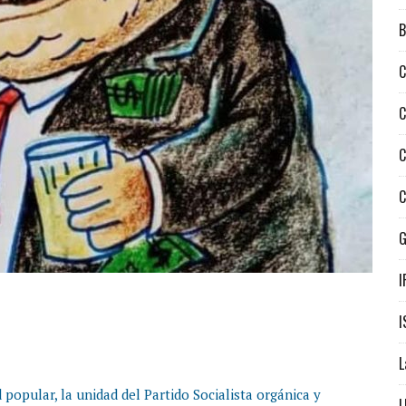
B
C
C
C
C
I
I
L
 popular, la unidad del Partido Socialista orgánica y
L