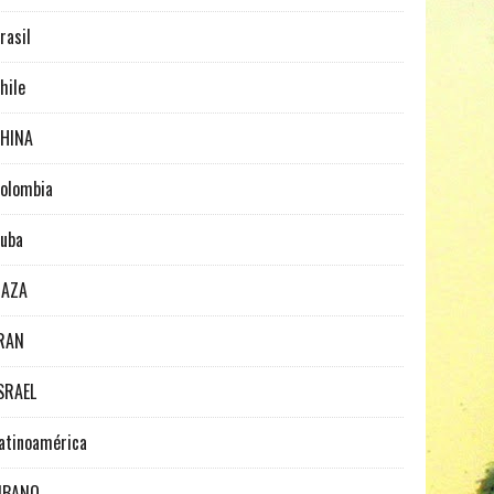
rasil
hile
HINA
olombia
uba
GAZA
RAN
SRAEL
atinoamérica
IBANO