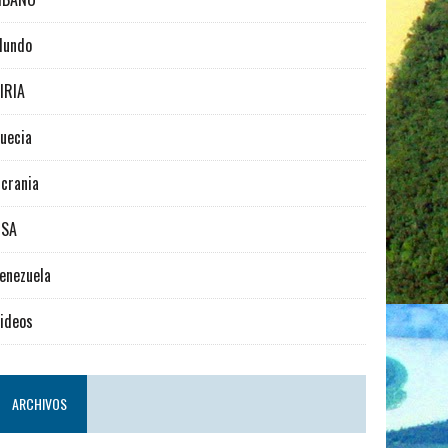
Mundo
IRIA
uecia
crania
USA
enezuela
ideos
ARCHIVOS