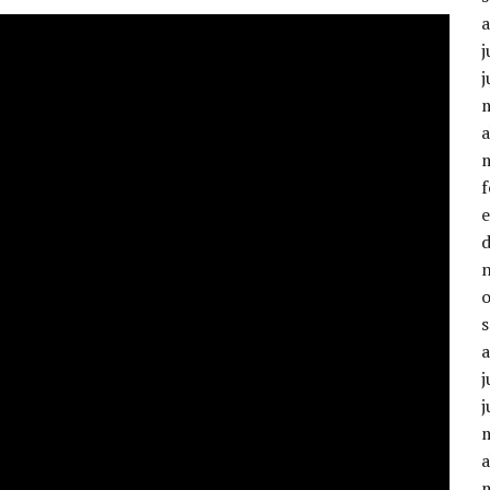
j
j
a
j
j
a