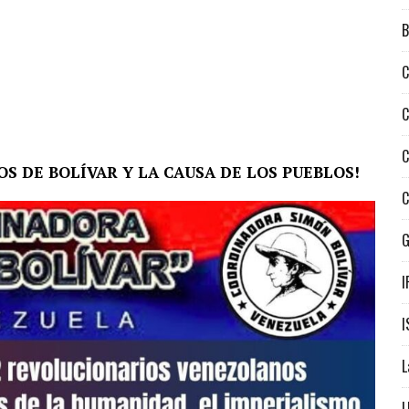
B
C
C
C
OS DE BOLÍVAR Y LA CAUSA DE LOS PUEBLOS!
C
I
I
L
L