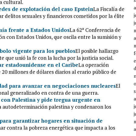
 cultural.
edes de explotación del caso Epstein
La Fiscalía de
j
ar delitos sexuales y financieros cometidos por la élite
j
mía frente a Estados Unidos
La 62ª Conferencia de
ón con Estados Unidos, que oscila entre la sumisión y
a
bolo vigente para los pueblos
El posible hallazgo
 que unió la fe con la lucha por la justicia social.
tar estadounidense en el Caribe
La operación
20 millones de dólares diarios al erario público de
idad para avanzar en negociaciones nucleares
El
ional generalizado en contra de una guerra.
con Palestina y pide tregua urgente en
j
la autodeterminación palestina y condenaron los
j
para garantizar hogares en situación de
char contra la pobreza energética que impacta a los
a