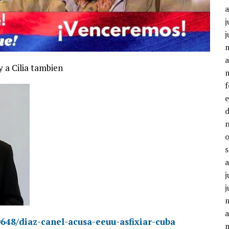
j
j
a
 a Cilia tambien
j
j
a
0648/diaz-canel-acusa-eeuu-asfixiar-cuba