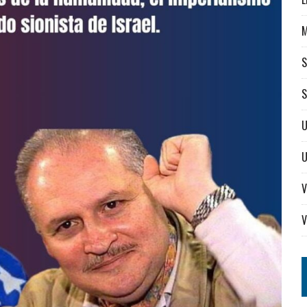
S
S
U
V
V