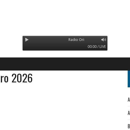
Radio Orinoco - Transmitiendo desde Sueci
00:00 / LIVE
ero 2026
A
A
B