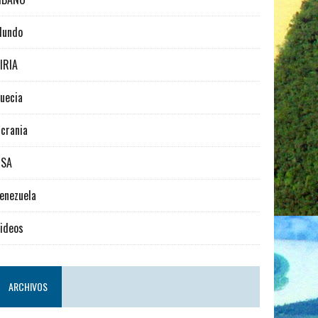
Mundo
IRIA
uecia
crania
USA
enezuela
ideos
ARCHIVOS