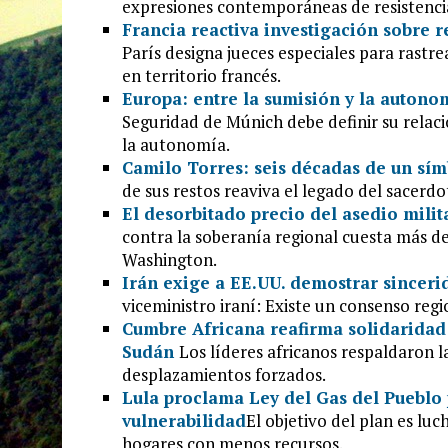
expresiones contemporáneas de resistencia
Francia reactiva investigación sobre r
París designa jueces especiales para rastre
en territorio francés.
Europa: entre la sumisión y la autono
Seguridad de Múnich debe definir su relaci
la autonomía.
Camilo Torres: seis décadas de un sím
de sus restos reaviva el legado del sacerdote
El desorbitado precio del asedio mili
contra la soberanía regional cuesta más de 
Washington.
Irán exige a EE.UU. demostrar sincer
viceministro iraní: Existe un consenso reg
Cumbre Africana reafirma solidaridad 
Sudán
Los líderes africanos respaldaron 
desplazamientos forzados.
Lula proclama Ley del Gas del Pueblo 
vulnerabilidad
El objetivo del plan es lu
hogares con menos recursos.