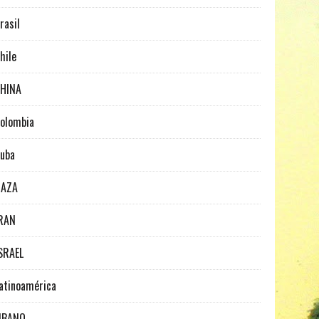
rasil
hile
HINA
olombia
uba
GAZA
RAN
SRAEL
atinoamérica
IBANO