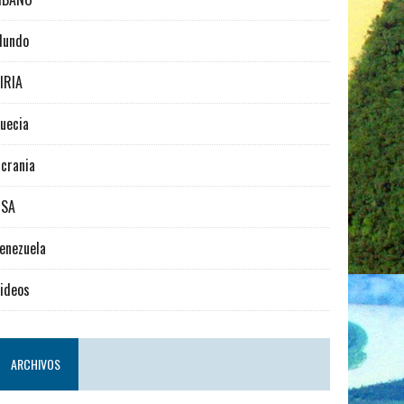
Mundo
IRIA
uecia
crania
USA
enezuela
ideos
ARCHIVOS