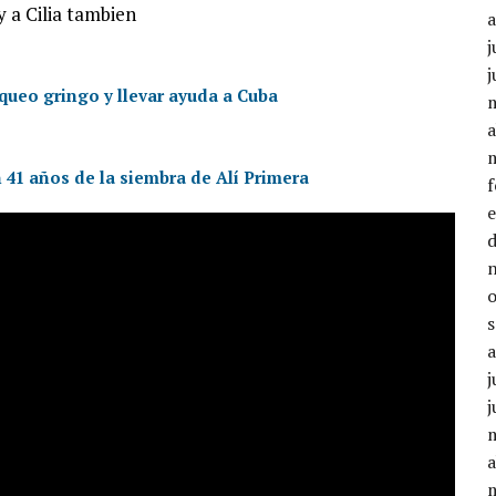
 a Cilia tambien
j
j
oqueo gringo y llevar ayuda a Cuba
a
41 años de la siembra de Alí Primera
j
j
a