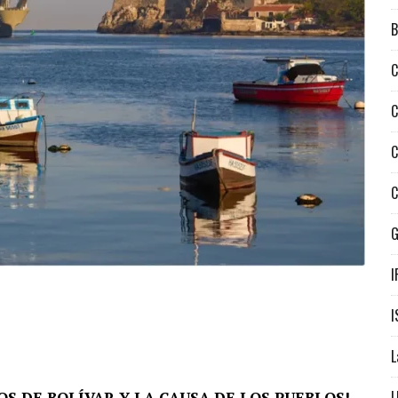
B
C
C
C
C
I
I
L
L
OS DE BOLÍVAR Y LA CAUSA DE LOS PUEBLOS!