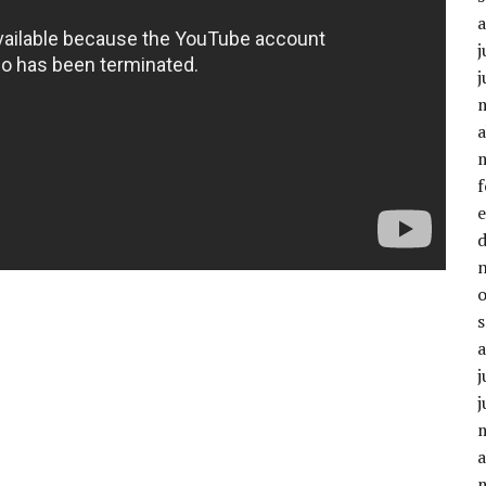
j
j
a
j
j
a