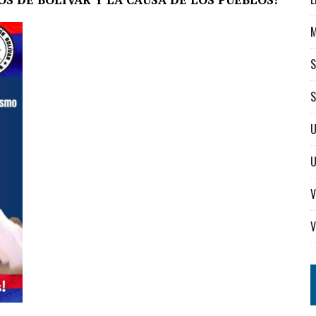
S
S
U
V
V