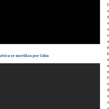
j
j
mérica se moviliza por Cuba
a