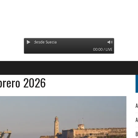
ransmitiendo desde Suecia
00:00 / LIVE
brero 2026
A
A
B