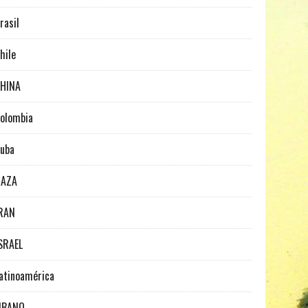
rasil
hile
HINA
olombia
uba
GAZA
RAN
SRAEL
atinoamérica
IBANO