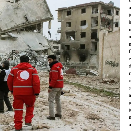
j
j
a
j
j
a