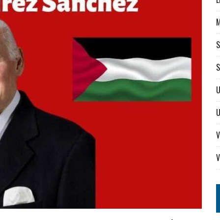
S
S
U
V
V