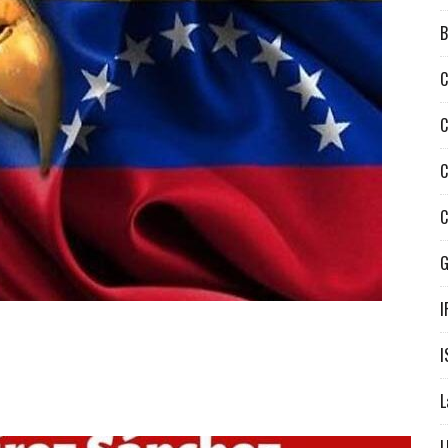
B
C
C
C
C
I
I
L
L