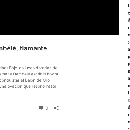
j
j
a