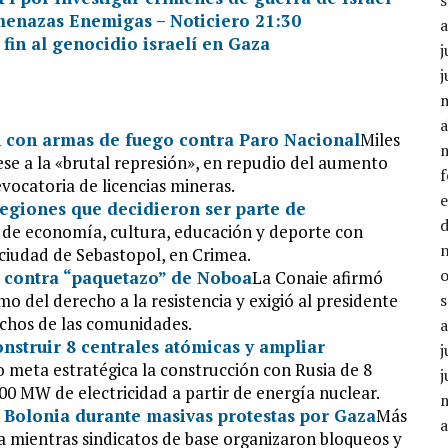
menazas Enemigas – Noticiero 21:30
fin al genocidio israelí en Gaza
j
j
a
 con armas de fuego contra Paro Nacional
Miles
se a la «brutal represión», en repudio del aumento
vocatoria de licencias mineras.
egiones que decidieron ser parte de
de economía, cultura, educación y deporte con
 ciudad de Sebastopol, en Crimea.
 contra “paquetazo” de Noboa
La Conaie afirmó
imo del derecho a la resistencia y exigió al presidente
echos de las comunidades.
nstruir 8 centrales atómicas y ampliar
j
meta estratégica la construcción con Rusia de 8
j
00 MW de electricidad a partir de energía nuclear.
y Bolonia durante masivas protestas por Gaza
Más
a
 mientras sindicatos de base organizaron bloqueos y