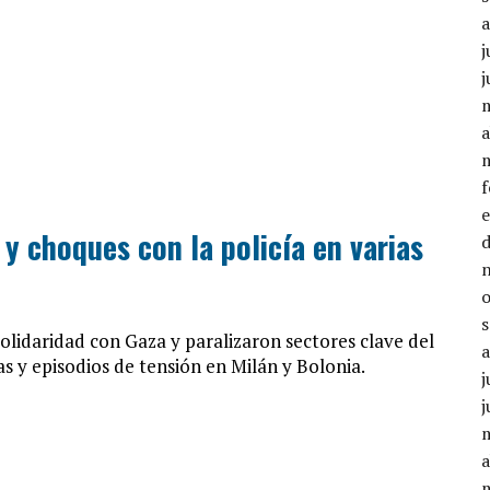
j
j
a
y choques con la policía en varias
solidaridad con Gaza y paralizaron sectores clave del
s y episodios de tensión en Milán y Bolonia.
j
j
a