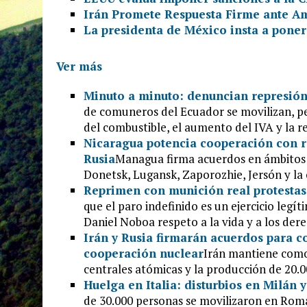
Irán Promete Respuesta Firme ante A
La presidenta de México insta a poner 
Ver más
Minuto a minuto: denuncian represión
de comuneros del Ecuador se movilizan, pe
del combustible, el aumento del IVA y la re
Nicaragua potencia cooperación con r
Rusia
Managua firma acuerdos en ámbitos 
Donetsk, Lugansk, Zaporozhie, Jersón y la
Reprimen con munición real protestas
que el paro indefinido es un ejercicio legít
Daniel Noboa respeto a la vida y a los der
Irán y Rusia firmarán acuerdos para co
cooperación nuclear
Irán mantiene como 
centrales atómicas y la producción de 20.0
Huelga en Italia: disturbios en Milán 
de 30.000 personas se movilizaron en Roma