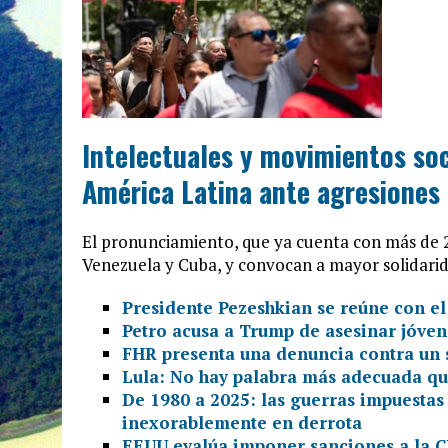
Intelectuales y movimientos soc
América Latina ante agresiones
El pronunciamiento, que ya cuenta con más de 2
Venezuela y Cuba, y convocan a mayor solidari
Presidente Pezeshkian se reúne con el
Petro acusa a Trump de asesinar jóven
FHR presenta una denuncia contra un s
Lula: No hay palabra más adecuada qu
De 1980 a 2025: las guerras impuesta
inexorablemente en derrota
EEUU evalúa imponer sanciones a la CP