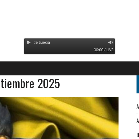
mitiendo desde Suecia
00:00 / LIVE
ptiembre 2025
A
A
B