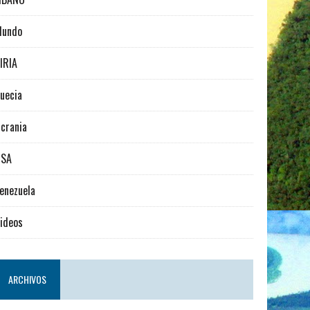
Mundo
IRIA
uecia
crania
USA
enezuela
ideos
ARCHIVOS