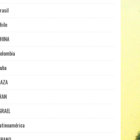
rasil
hile
HINA
olombia
uba
GAZA
RAN
SRAEL
atinoamérica
IBANO