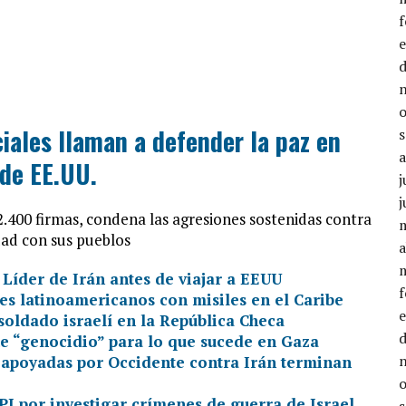
iales llaman a defender la paz en
 de EE.UU.
j
j
.400 firmas, condena las agresiones sostenidas contra
dad con sus pueblos
a
 Líder de Irán antes de viajar a EEUU
es latinoamericanos con misiles en el Caribe
oldado israelí en la República Checa
e “genocidio” para lo que sucede en Gaza
s apoyadas por Occidente contra Irán terminan
I por investigar crímenes de guerra de Israel