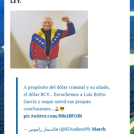
LEY.
A propósito del dólar criminal y su aliado,
el dólar BCV… Escuchemos a Luis Britto
García y saque usted sus propias
conclusiones…
pic.twitter.com/H8sJBFOflt
— فالديمار راموس (@ElAndino09)
March