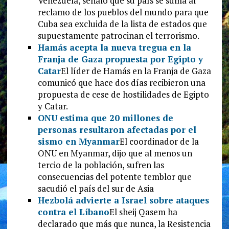
Venezuela, señaló que su país se suma al
reclamo de los pueblos del mundo para que
Cuba sea excluida de la lista de estados que
supuestamente patrocinan el terrorismo.
Hamás acepta la nueva tregua en la
Franja de Gaza propuesta por Egipto y
Catar
El líder de Hamás en la Franja de Gaza
comunicó que hace dos días recibieron una
propuesta de cese de hostilidades de Egipto
y Catar.
ONU estima que 20 millones de
personas resultaron afectadas por el
sismo en Myanmar
El coordinador de la
ONU en Myanmar, dijo que al menos un
tercio de la población, sufren las
consecuencias del potente temblor que
sacudió el país del sur de Asia
Hezbolá advierte a Israel sobre ataques
contra el Líbano
El sheij Qasem ha
declarado que más que nunca, la Resistencia