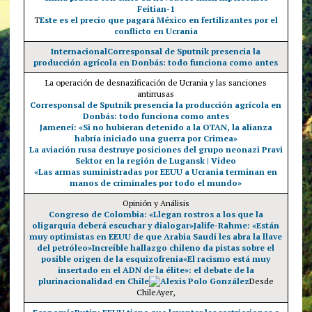
Feitian-1
T
Este es el precio que pagará México en fertilizantes por el
conflicto en Ucrania
Internacional
Corresponsal de Sputnik presencia la
producción agrícola en Donbás: todo funciona como antes
La operación de desnazificación de Ucrania y las sanciones
antirrusas
Corresponsal de Sputnik presencia la producción agrícola en
Donbás: todo funciona como antes
Jameneí: «Si no hubieran detenido a la OTAN, la alianza
habría iniciado una guerra por Crimea»
La aviación rusa destruye posiciones del grupo neonazi Pravi
Sektor en la región de Lugansk | Video
«Las armas suministradas por EEUU a Ucrania terminan en
manos de criminales por todo el mundo»
Opinión y Análisis
Congreso de Colombia: «Llegan rostros a los que la
oligarquía deberá escuchar y dialogar»
Jalife-Rahme: «Están
muy optimistas en EEUU de que Arabia Saudí les abra la llave
del petróleo»
Increíble hallazgo chileno da pistas sobre el
posible origen de la esquizofrenia
«El racismo está muy
insertado en el ADN de la élite»: el debate de la
plurinacionalidad en Chile
Alexis Polo González
Desde
ChileAyer,