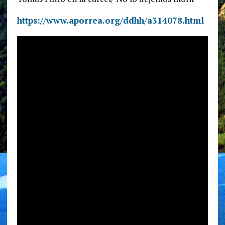
https://www.aporrea.org/ddhh/a314078.html