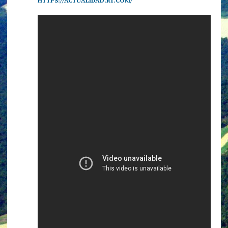
HTTPS://ACTUALIDAD.RT.COM/