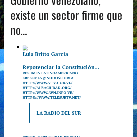
existe un sector firme que
no…
Luis Britto García
Repotenciar la Constitución…
RESUMEN LATINOAMERICANO
<RESUMEN@NODO50.ORG>
HTTP://WWW.VTV.GOB.VE/
HTTP://ALBACIUDAD.ORG/
HTTP://WWW.AVN.INFO.VE/
HTTPS://WWW.TELESURTV.NET/
LA RADIO DEL SUR