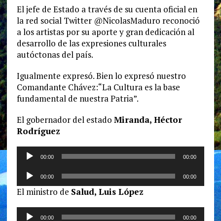
El jefe de Estado a través de su cuenta oficial en
la red social Twitter @NicolasMaduro reconoció
a los artistas por su aporte y gran dedicación al
desarrollo de las expresiones culturales
autóctonas del país.
Igualmente expresó. Bien lo expresó nuestro
Comandante Chávez:“La Cultura es la base
fundamental de nuestra Patria”.
El gobernador del estado
Miranda, Héctor
Rodríguez
Reproductor
00:00
00:00
de
Reproductor
audio
00:00
00:00
de
El ministro de
Salud, Luis López
audio
Reproductor
00:00
00:00