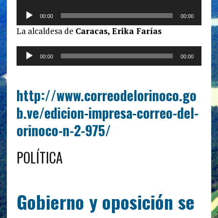
de
Reproductor
audio
00:00
00:00
de
La alcaldesa de
Caracas, Erika Farías
audio
Reproductor
00:00
00:00
de
audio
http://www.correodelorinoco.go
b.ve/edicion-impresa-correo-del-
orinoco-n-2-975/
POLÍTICA
Gobierno y oposición se