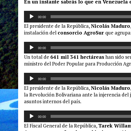
En un instante sabrás lo que en Venezuela e
Reproductor
00:00
de
El presidente de la República,
Nicolás Maduro
audio
instalación del
consorcio AgroSur
que agrupar
Reproductor
00:00
de
Un total de
641 mil 341 hectáreas
han sido sem
audio
ministro del Poder Popular para Producción Agrí
Reproductor
00:00
de
El presidente de la República,
Nicolás Maduro
audio
la Revolución Bolivariana ante la injerencia del
asuntos internos del país.
Reproductor
00:00
de
El Fiscal General de la República,
Tarek Willa
audio