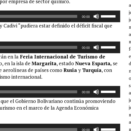
or empresa de sector químico.
de
disminuir
flecha
j
el
Utiliza
arriba/abajo
00:00
volumen.
j
las
para
Cadivi “pudiera estar definido el déficit fiscal que
teclas
aumentar
de
a
o
flecha
disminuir
Utiliza
arriba/abajo
00:00
el
las
para
rán en la
Feria Internacional de Turismo de
volumen.
teclas
aumentar
 en la isla de
Margarita
, estado
Nueva Esparta,
se
de
o
e aerolíneas de países como
Rusia
y
Turquía
, con
flecha
disminuir
ismo internacional.
arriba/abajo
el
para
volumen.
Utiliza
aumentar
00:00
las
o
j
ó que el Gobierno Bolivariano continúa promoviendo
teclas
disminuir
j
 Turismo en el marco de la Agenda Económica
de
el
flecha
volumen.
a
arriba/abajo
Utiliza
para
00:00