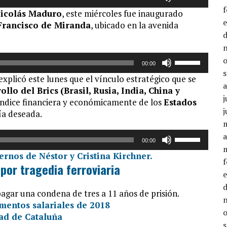
las
aumentar
icolás Maduro
, este miércoles fue inaugurado
teclas
o
Francisco de Miranda
, ubicado en la avenida
de
disminuir
flecha
el
arriba/abajo
volumen.
Utiliza
para
00:00
las
aumentar
 explicó este lunes que el vínculo estratégico que se
teclas
o
llo del Brics
(Brasil, Rusia, India, China y
de
disminuir
j
ndice financiera y económicamente de los
Estados
flecha
el
j
ía deseada.
arriba/abajo
volumen.
para
Utiliza
a
aumentar
00:00
las
o
teclas
disminuir
por tragedia ferroviaria
de
el
flecha
volumen.
pagar una condena de tres a 11 años de prisión.
arriba/abajo
mentos salariales de 2018
para
ad de Cataluña
aumentar