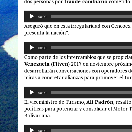
dos personas por
fraude cambiario
cometido p
Reproductor
00:00
de
Aseguró que en esta irregularidad con Cencoex y 
audio
presenta la nación”.
Reproductor
00:00
de
Como parte de los intercambios que se propicia
audio
Venezuela
(
Fitven
) 2017 en noviembre próximo,
desarrollarán conversaciones con operadores d
miras a concretar alianzas para promover el tur
Reproductor
00:00
de
El viceministro de Turismo,
Alí Padrón
, resalt
audio
políticas para potenciar y consolidar el Motor
Bolivariana.
Reproductor
00:00