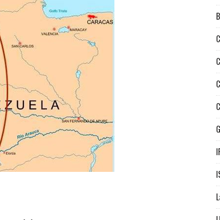
B
C
C
C
C
I
I
L
L