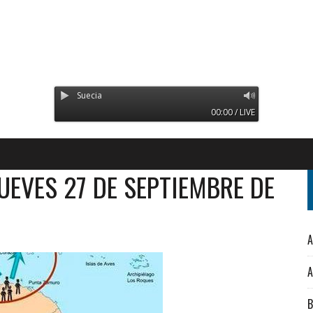
Radio Orinoco - Transmitie
00:00 / LIVE
UEVES 27 DE SEPTIEMBRE DE
A
A
B