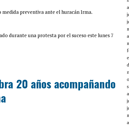
j
j
a
lebra 20 años acompañando
na
j
j
a