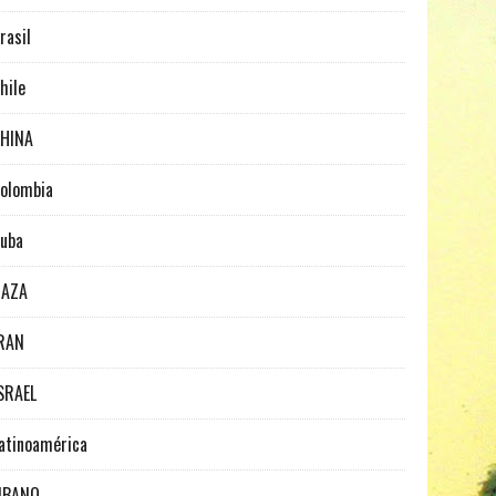
rasil
hile
HINA
olombia
uba
GAZA
RAN
SRAEL
atinoamérica
IBANO