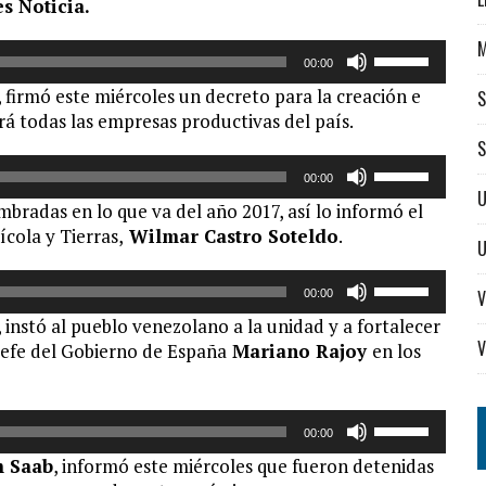
s Noticia.
Utiliza
00:00
las
, firmó este miércoles un decreto para la creación e
S
teclas
á todas las empresas productivas del país.
de
S
flecha
Utiliza
arriba/abajo
00:00
las
U
para
bradas en lo que va del año 2017, así lo informó el
teclas
aumentar
cola y Tierras,
Wilmar Castro Soteldo
.
de
o
flecha
disminuir
Utiliza
arriba/abajo
V
00:00
el
las
para
, instó al pueblo venezolano a la unidad y a fortalecer
volumen.
teclas
aumentar
V
 jefe del Gobierno de España
Mariano Rajoy
en los
de
o
flecha
disminuir
arriba/abajo
el
Utiliza
para
00:00
volumen.
las
aumentar
m Saab
, informó este miércoles que fueron detenidas
teclas
o