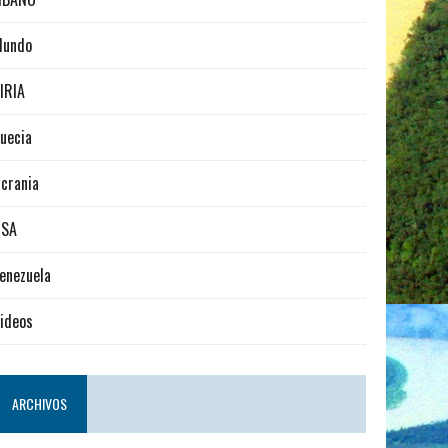
Mundo
IRIA
uecia
crania
USA
enezuela
ideos
ARCHIVOS