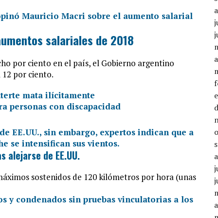
o
disminuir
j
el
j
volumen.
aumentos salariales de 2018
a
ho por ciento en el país, el Gobierno argentino
 12 por ciento.
terte mata ilícitamente
ra personas con discapacidad
s alejarse de EE.UU.
j
máximos sostenidos de 120 kilómetros por hora (unas
j
a