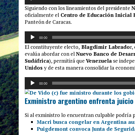
de
Siguiendo con los lineamientos del presidente
N
audio
oficialmente el
Centro de Educación Inicial 
Panteón de Caracas.
Reproductor
00:00
de
El constituyente electo,
Blagdimir Labrado
r,
audio
evalúa abordar con el
Nuevo Banco de Desarro
Sudáfrica
), permitirá que
Venezuela
se indepe
Unidos
y de esta manera consolidar la econom
Reproductor
00:00
de
audio
Exministro argentino enfrenta juicio 
Si al exministro lo encuentran culpable podría 
Macri busca congelar en Argentina au
Puigdemont convoca Junta de Segurid