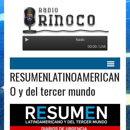
Radio Orinoco - Transmitiendo desd
00:00 / LIVE
RESUMENLATINOAMERICAN
O y del tercer mundo