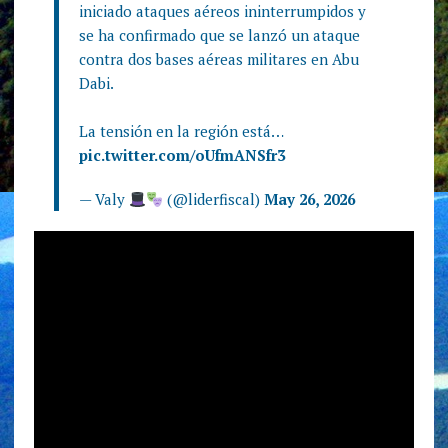
iniciado ataques aéreos ininterrumpidos y
se ha confirmado que se lanzó un ataque
contra dos bases aéreas militares en Abu
Dabi.
La tensión en la región está…
pic.twitter.com/oUfmANSfr3
— Valy
(@liderfiscal)
May 26, 2026