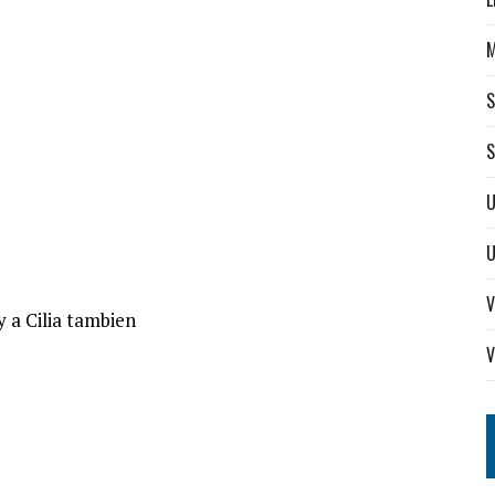
S
S
U
V
 a Cilia tambien
V