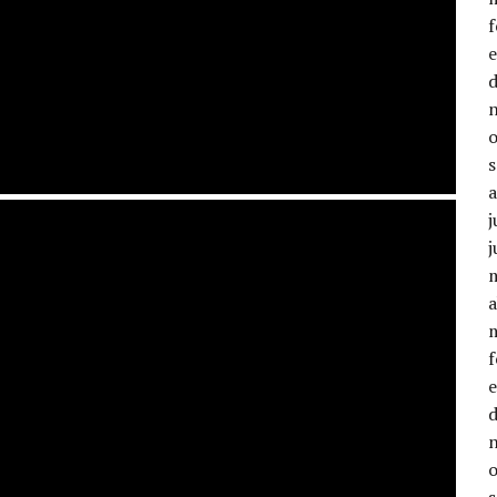
j
j
a