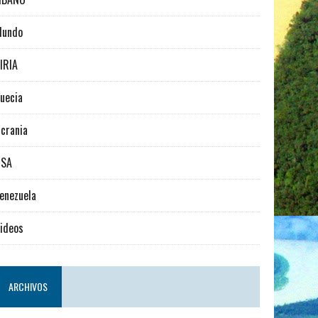
Mundo
IRIA
uecia
crania
USA
enezuela
ideos
ARCHIVOS