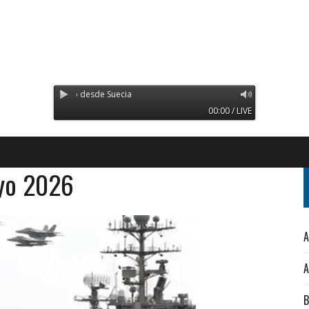
 Transmitiendo desde Suecia
00:00 / LIVE
ayo 2026
A
A
B