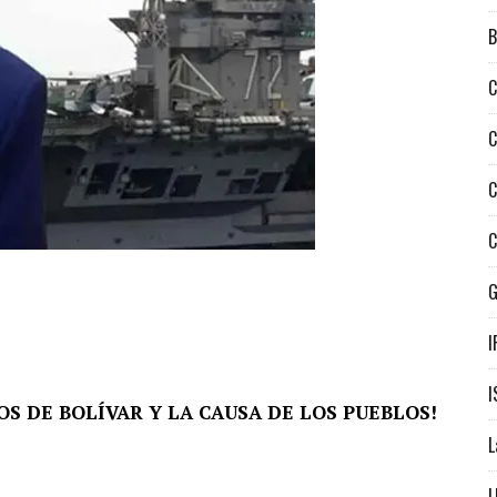
B
C
C
C
C
I
I
OS DE BOLÍVAR Y LA CAUSA DE LOS PUEBLOS!
L
L