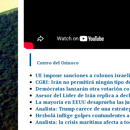
Correo del Orinoco
UE impone sanciones a colonos israelí
CGRI: Irán no permitirá ningún tipo d
Demócratas lanzarán otra votación co
Asesor del Líder de Irán replica a de
La mayoría en EEUU desaprueba las jus
Analista: Trump carece de una estrateg
Hezbolá inflige golpes contundentes a 
Analista: la crisis marítima afecta a 