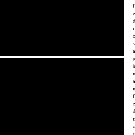
j
j
a