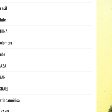
rasil
hile
HINA
olombia
uba
GAZA
RAN
SRAEL
atinoamérica
IBANO