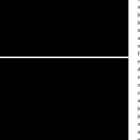
j
j
a
j
j
a