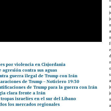
j
j
a
es por violencia en Cisjordania
e agresión contra sus aguas
ntra guerra ilegal de Trump con Irán
claraciones de Trump – Noticiero 19:30
j
tificaciones de Trump para la guerra con Irán
ia clara frente a Irán
j
tropas israelíes en el sur del Líbano
todos los mercados regionales
a