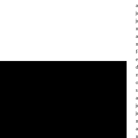
j
j
a
j
j
a