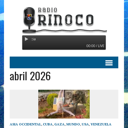
Radio Orinoco - Transmitien
00:00 / LIVE
abril 2026
ASIA OCCIDENTAL
,
CUBA
,
GAZA
,
MUNDO
,
USA
,
VENEZUELA