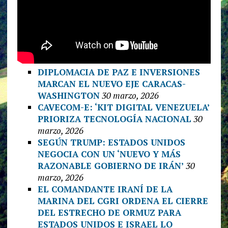
DIPLOMACIA DE PAZ E INVERSIONES
MARCAN EL NUEVO EJE CARACAS-
WASHINGTON
30 marzo, 2026
CAVECOM-E: ‘KIT DIGITAL VENEZUELA’
PRIORIZA TECNOLOGÍA NACIONAL
30
marzo, 2026
SEGÚN TRUMP: ESTADOS UNIDOS
NEGOCIA CON UN ‘NUEVO Y MÁS
RAZONABLE GOBIERNO DE IRÁN’
30
marzo, 2026
EL COMANDANTE IRANÍ DE LA
MARINA DEL CGRI ORDENA EL CIERRE
DEL ESTRECHO DE ORMUZ PARA
ESTADOS UNIDOS E ISRAEL LO