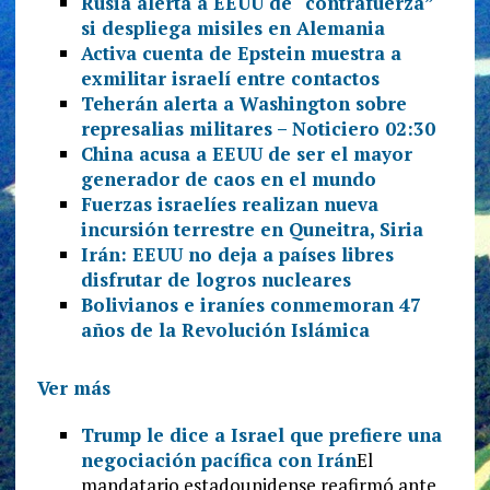
Rusia alerta a EEUU de “contrafuerza”
si despliega misiles en Alemania
Activa cuenta de Epstein muestra a
exmilitar israelí entre contactos
Teherán alerta a Washington sobre
represalias militares – Noticiero 02:30
China acusa a EEUU de ser el mayor
generador de caos en el mundo
Fuerzas israelíes realizan nueva
incursión terrestre en Quneitra, Siria
Irán: EEUU no deja a países libres
disfrutar de logros nucleares
Bolivianos e iraníes conmemoran 47
años de la Revolución Islámica
Ver más
Trump le dice a Israel que prefiere una
negociación pacífica con Irán
El
mandatario estadounidense reafirmó ante