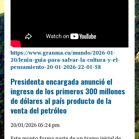
https://www.granma.cu/mundo/2026-01-
20/lenin-guia-para-salvar-la-cultura-y-el-
pensamiento-20-01-2026-22-01-58
Presidenta encargada anunció el
ingreso de los primeros 300 millones
de dólares al país producto de la
venta del petróleo
20/01/2026 05:24 pm
Este monto forma parte de un tramo inicial de