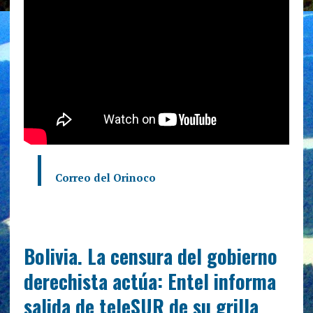
Correo del Orinoco
Bolivia. La censura del gobierno
derechista actúa: Entel informa
salida de teleSUR de su grilla