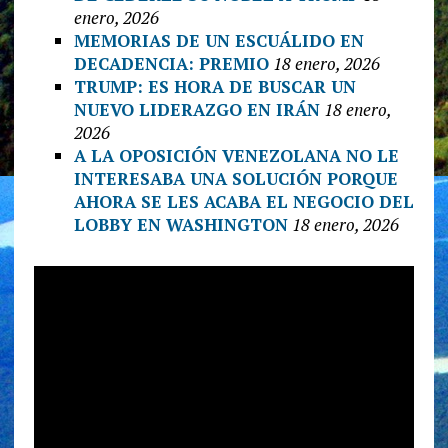
enero, 2026
MEMORIAS DE UN ESCUÁLIDO EN
DECADENCIA: PREMIO
18 enero, 2026
TRUMP: ES HORA DE BUSCAR UN
NUEVO LIDERAZGO EN IRÁN
18 enero,
2026
A LA OPOSICIÓN VENEZOLANA NO LE
INTERESABA UNA SOLUCIÓN PORQUE
AHORA SE LES ACABA EL NEGOCIO DEL
LOBBY EN WASHINGTON
18 enero, 2026