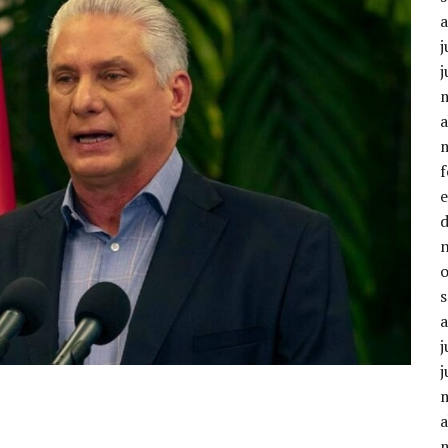
j
j
a
j
j
a