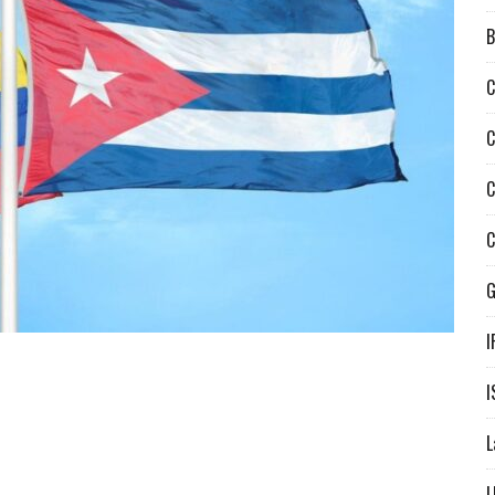
B
C
C
C
C
I
I
L
L