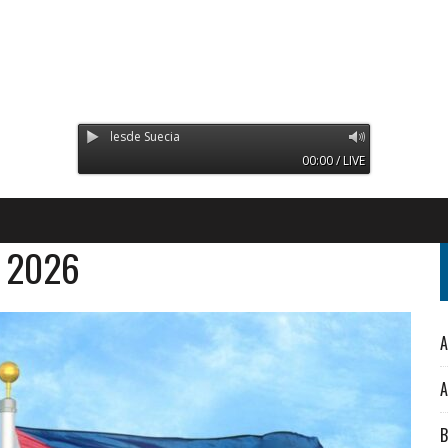
ansmitiendo desde Suecia
00:00 / LIVE
o 2026
A
A
B