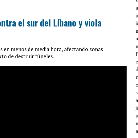
j
ntra el sur del Líbano y viola
j
a
nes en menos de media hora, afectando zonas
xto de destruir túneles.
j
j
a