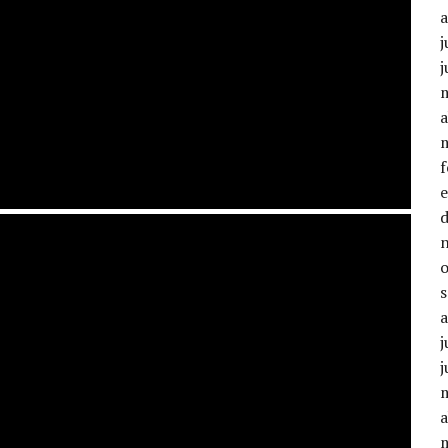
j
j
a
j
j
a