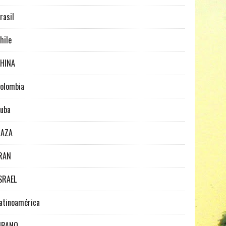
rasil
hile
HINA
olombia
uba
GAZA
RAN
SRAEL
atinoamérica
IBANO