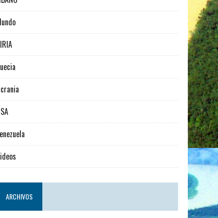
Mundo
IRIA
uecia
crania
USA
enezuela
ideos
ARCHIVOS