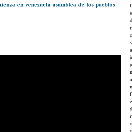
omienza-en-venezuela-asamblea-de-los-pueblos-
j
j
a