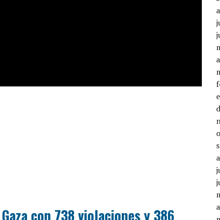
j
j
a
j
j
a
n Gaza con 738 violaciones y 386