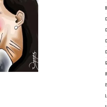
B
C
C
C
C
I
I
L
L