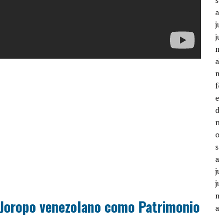
j
j
a
j
j
 Joropo venezolano como Patrimonio
a