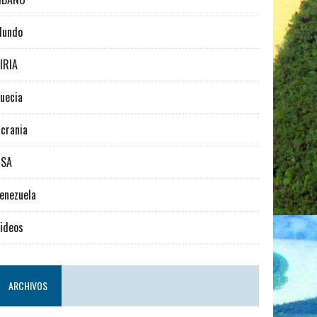
Mundo
IRIA
uecia
crania
USA
enezuela
ideos
ARCHIVOS