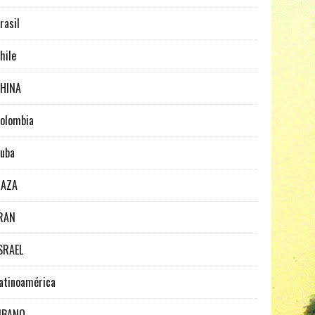
rasil
hile
HINA
olombia
uba
GAZA
RAN
SRAEL
atinoamérica
IBANO