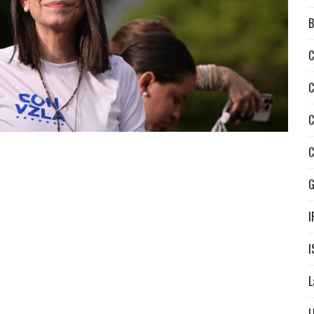
B
C
C
C
C
I
I
L
L