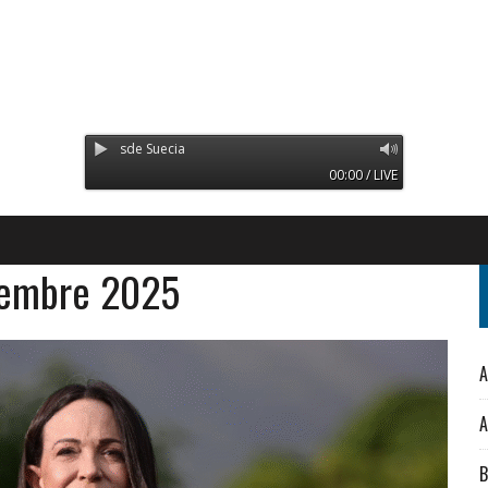
mitiendo desde Suecia
00:00 / LIVE
iembre 2025
A
A
B