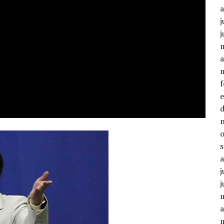
j
j
a
j
j
a