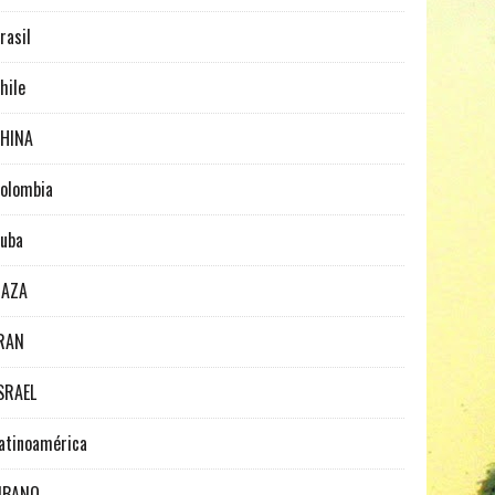
rasil
hile
HINA
olombia
uba
GAZA
RAN
SRAEL
atinoamérica
IBANO