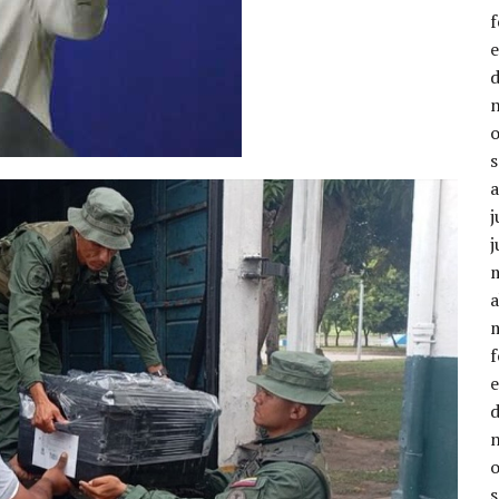
j
j
a