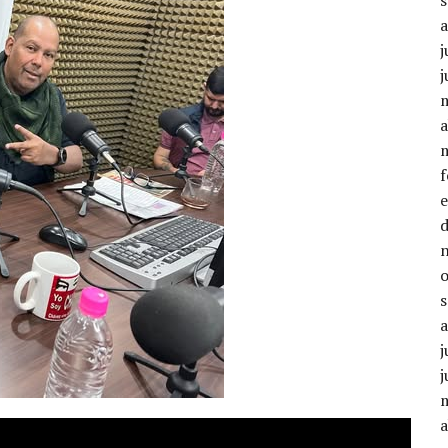
j
j
a
j
j
a