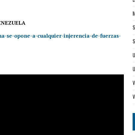
VENEZUELA
S
ina-se-opone-a-cualquier-injerencia-de-fuerzas-
S
U
V
V