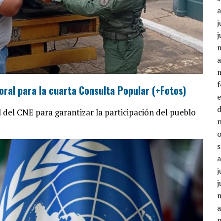
j
j
a
ral para la cuarta Consulta Popular (+Fotos)
l del CNE para garantizar la participación del pueblo
j
j
a