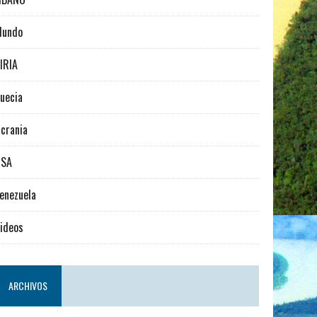
Mundo
IRIA
uecia
crania
USA
enezuela
ideos
ARCHIVOS