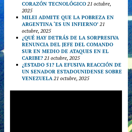
CORAZÓN TECNOLÓGICO
21 octubre,
2025
MILEI ADMITE QUE LA POBREZA EN
ARGENTINA ‘ES UN INFIERNO’
21
octubre, 2025
¿QUÉ HAY DETRÁS DE LA SORPRESIVA
RENUNCIA DEL JEFE DEL COMANDO
SUR EN MEDIO DE ATAQUES EN EL
CARIBE?
21 octubre, 2025
¿ESTADO 51? LA EFUSIVA REACCIÓN DE
UN SENADOR ESTADOUNIDENSE SOBRE
VENEZUELA
21 octubre, 2025