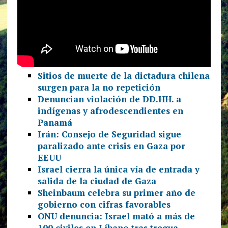
Sitios de muerte de la dictadura chilena
surgen para la no repetición
Denuncian violación de DD.HH. a
indígenas y afrodescendientes en
Panamá
Irán: Consejo de Seguridad sigue
paralizado ante crisis en Gaza por
EEUU
Israel cierra la única vía de entrada y
salida de la ciudad de Gaza
Sheinbaum celebra su primer año de
gobierno con cifras favorables
ONU denuncia: Israel mató a más de
100 civiles en Líbano tras tregua