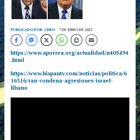
PUBLICADO POR:
CHEO
7 DE JUNIO DE 2025
https://www.aporrea.org/actualidad/n405494
.html
https://www.hispantv.com/noticias/politica/6
16316/ran-condena-agresiones-israel-
libano