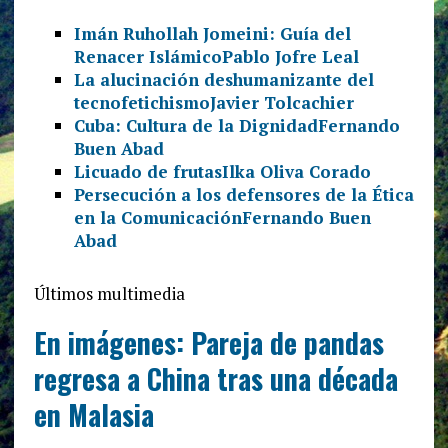
Imán Ruhollah Jomeini: Guía del
Renacer Islámico
Pablo Jofre Leal
La alucinación deshumanizante del
tecnofetichismo
Javier Tolcachier
Cuba: Cultura de la Dignidad
Fernando
Buen Abad
Licuado de frutas
Ilka Oliva Corado
Persecución a los defensores de la Ética
en la Comunicación
Fernando Buen
Abad
Últimos multimedia
En imágenes: Pareja de pandas
regresa a China tras una década
en Malasia