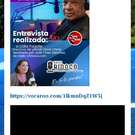
https://vocaroo.com/1lkmnDqZ1W3j