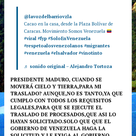
@lavozdelbarriovzla
Cacao en la casa, desde la Plaza Bolívar de
Caracas. Movimiento Somos Venezuela
#viral
#fyp
#SoloEnVenezuela
#respetoalosvenezolanos
#migrantes
#venezuela
#elsalvador
#vinotinto
♬ sonido original – Alejandro Tortoza
PRESIDENTE MADURO, CUANDO SE
MOVERÁ CIELO Y TIERRA,PARA MI
TRASLADO? AUNQUE,NO ES TANTO,YA QUE
CUMPLO CON TODOS LOS REQUISITOS
LEGALES,PARA QUE SE EJECUTE EL
TRASLADO DE PROCESADOS,QUE ASI LO
HAYAN SOLICITADO.SOLO QUE QUE EL
GOBIERNO DE VENEZUELA HAGA LA
SOLICITUD Y LE EXIGA AL GOBIERNO