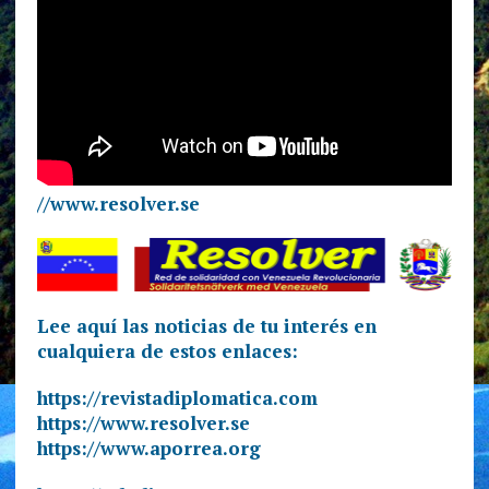
//www.resolver.se
Lee aquí las noticias de tu interés en
cualquiera de estos enlaces:
https://revistadiplomatica.com
https://www.resolver.se
https://www.aporrea.org