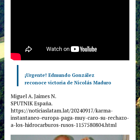
¡Urgente! Edmundo González
reconoce victoria de Nicolás Maduro
Miguel A. Jaimes N.
SPUTNIK España.
https://noticiaslatam.lat/20240917/karma-
instantaneo-europa-paga-muy-caro-su-rechazo-
a-los-hidrocarburos-rusos-1157580804.html