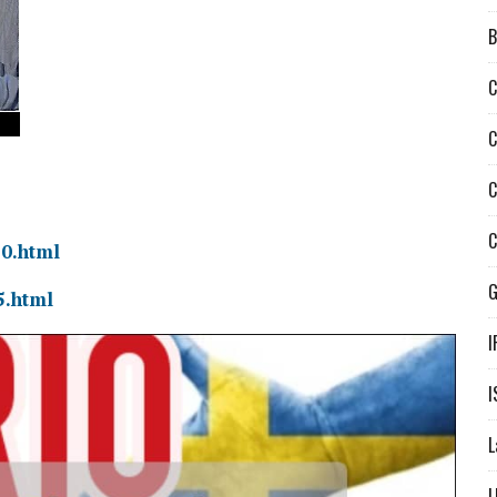
B
C
C
C
C
10.html
5.html
I
I
L
L