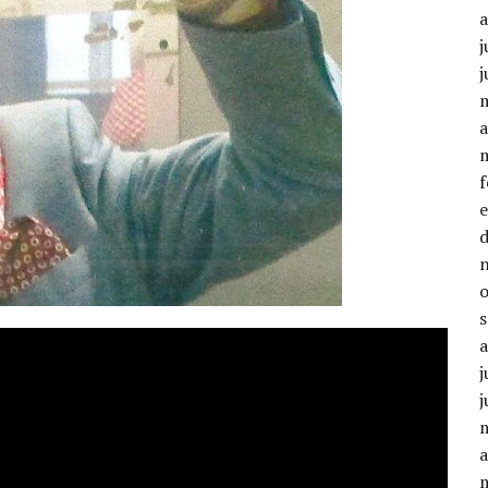
j
j
a
j
j
a