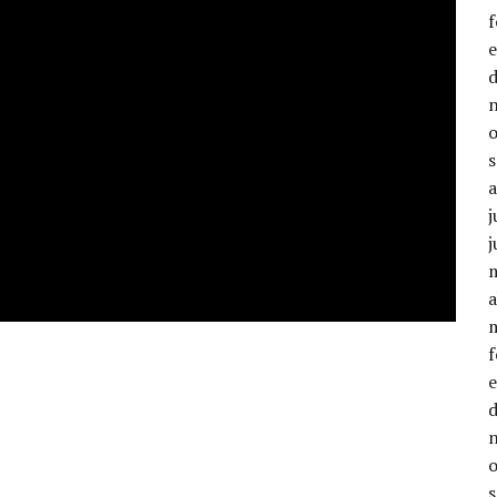
j
j
a