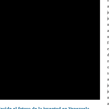
j
j
a
j
j
a