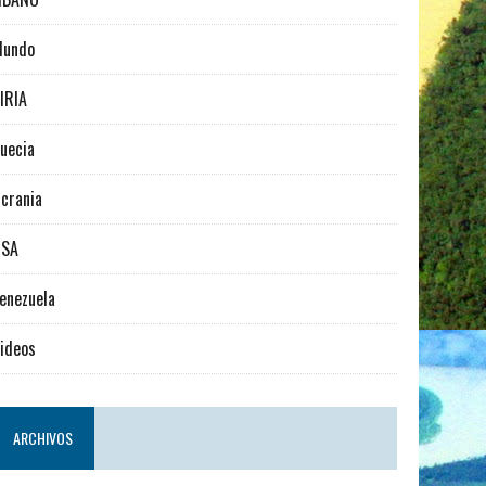
Mundo
IRIA
uecia
crania
USA
enezuela
ideos
ARCHIVOS