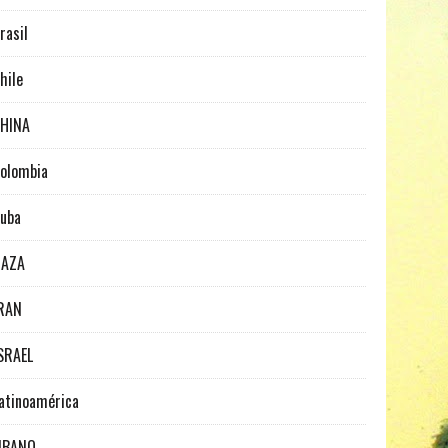
rasil
hile
HINA
olombia
uba
GAZA
RAN
SRAEL
atinoamérica
IBANO