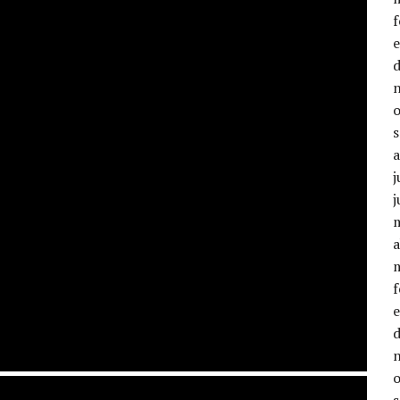
j
j
a