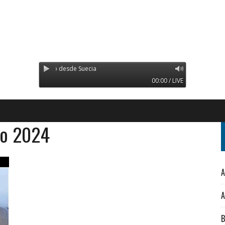
Transmitiendo desde Suecia
00:00 / LIVE
yo 2024
A
A
B