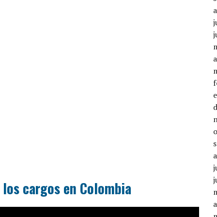
j
j
a
j
j
 los cargos en Colombia
a