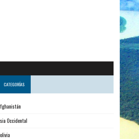
sde Suecia
CATEGORÍAS
fghanistán
sia Occidental
olivia