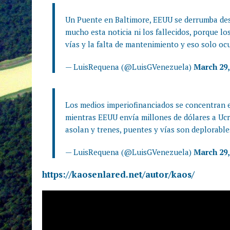
Un Puente en Baltimore, EEUU se derrumba de
mucho esta noticia ni los fallecidos, porque l
vías y la falta de mantenimiento y eso solo o
— LuisRequena (@LuisGVenezuela)
March 29,
Los medios imperiofinanciados se concentran e
mientras EEUU envía millones de dólares a Ucra
asolan y trenes, puentes y vías son deplorabl
— LuisRequena (@LuisGVenezuela)
March 29,
https://kaosenlared.net/autor/kaos/