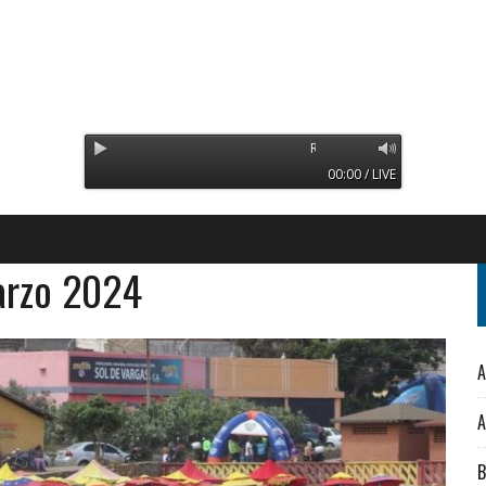
Radio Orinoco - Transmitiendo de
00:00 / LIVE
arzo 2024
A
A
B