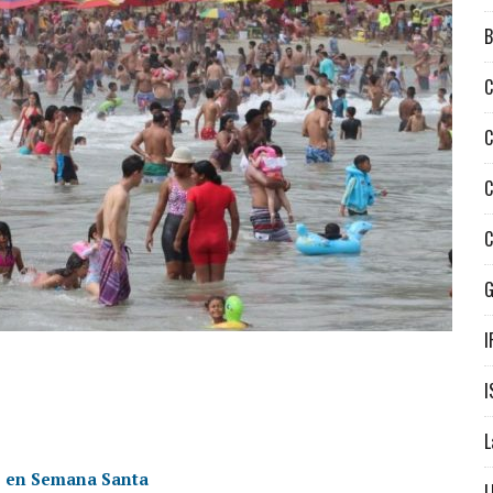
B
C
C
C
C
I
I
L
lo en Semana Santa
L