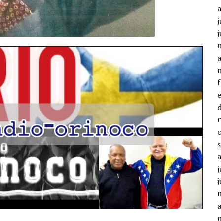
j
j
a
j
j
a