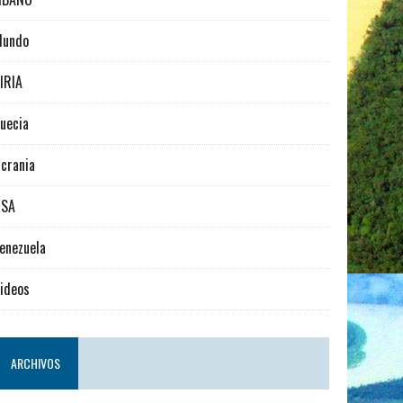
Mundo
IRIA
uecia
crania
USA
enezuela
ideos
ARCHIVOS