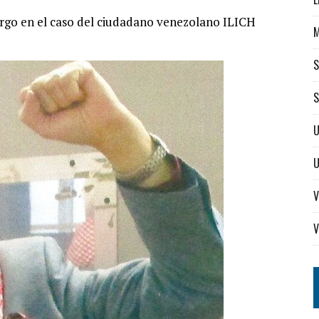
urgo en el caso del ciudadano venezolano ILICH
S
S
U
V
V