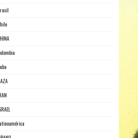
rasil
hile
HINA
olombia
uba
GAZA
RAN
SRAEL
atinoamérica
IBANO