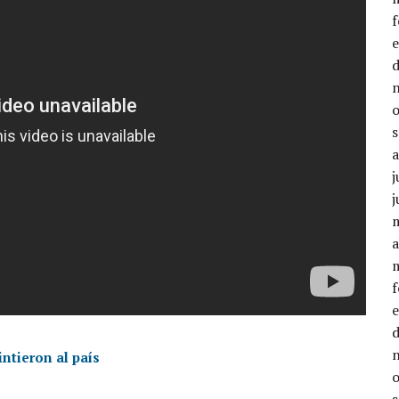
j
j
a
intieron al país