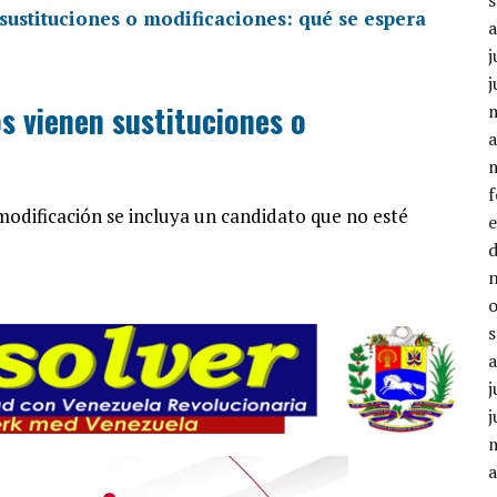
j
j
s vienen sustituciones o
a
 modificación se incluya un candidato que no esté
j
j
a