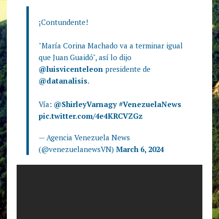
¡Contundente!
"María Corina Machado va a terminar igual
que Juan Guaidó", así lo dijo
@luisvicenteleon
presidente de
@datanalisis
.
Vía:
@ShirleyVarnagy
#VenezuelaNews
pic.twitter.com/4e4KRCVZGz
— Agencia Venezuela News
(@venezuelanewsVN)
March 6, 2024