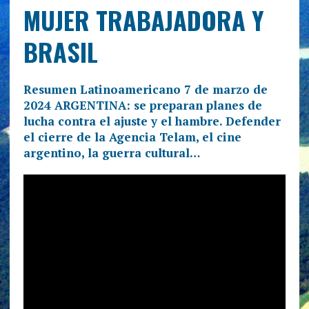
MUJER TRABAJADORA Y
BRASIL
Resumen Latinoamericano 7 de marzo de
2024 ARGENTINA: se preparan planes de
lucha contra el ajuste y el hambre. Defender
el cierre de la Agencia Telam, el cine
argentino, la guerra cultural…