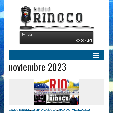
Radio Orinoco - Transmitien
00:00 / LIVE
noviembre 2023
GAZA
,
ISRAEL
,
LATINOAMÉRICA
,
MUNDO
,
VENEZUELA