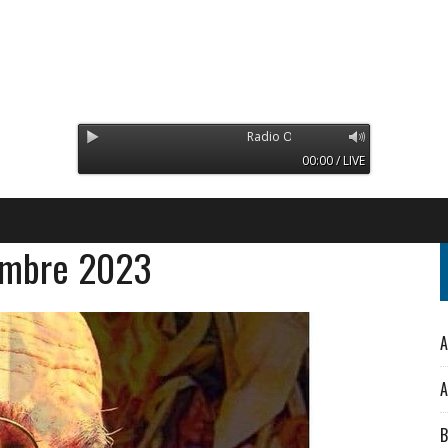
Radio Orinoco - Transmitiendo desde Sue
00:00 / LIVE
embre 2023
A
A
B