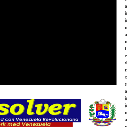
j
j
a
j
j
a