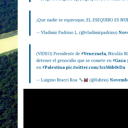
¡Que nadie se equivoque, EL ESEQUIBO ES N
— Vladimir Padrino L. (@vladimirpadrino)
Nove
(VIDEO) Presidente de
#Venezuela
, Nicolás 
detener el genocidio que se comete en
#Gaza
y
en
#Palestina
pic.twitter.com/1rzM6b0vDa
— Luigino Bracci Roa
(@lubrio)
Novembe