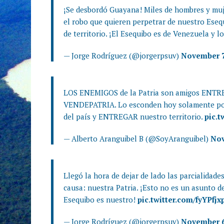
¡Se desbordó Guayana! Miles de hombres y muje
el robo que quieren perpetrar de nuestro Eseq
de territorio. ¡El Esequibo es de Venezuela y 
— Jorge Rodríguez (@jorgerpsuv)
November 7
LOS ENEMIGOS de la Patria son amigos ENTRE
VENDEPATRIA. Lo esconden hoy solamente p
del país y ENTREGAR nuestro territorio.
pic.
— Alberto Aranguibel B (@SoyAranguibel)
Nov
Llegó la hora de dejar de lado las parcialidad
causa: nuestra Patria. ¡Esto no es un asunto d
Esequibo es nuestro!
pic.twitter.com/fyYPfjx
— Jorge Rodríguez (@jorgerpsuv)
November 6