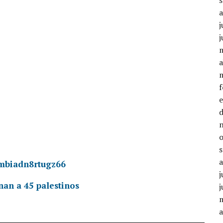
j
j
a
ombiadn8rtugz66
j
nan a 45 palestinos
j
a