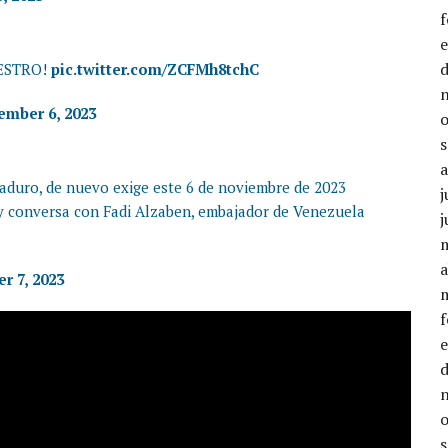
UESTRO!
pic.twitter.com/ZCFMh8tchC
mber 6, 2023
Maduro, de nuevo exige este 6 de noviembre de 2023
j
 conversa con Fadi Alzaben, embajador de Venezuela
j
a
r 7, 2023