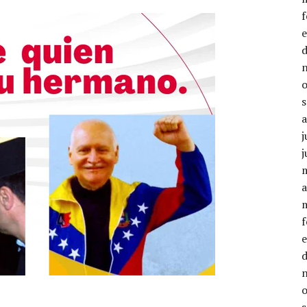
j
j
a