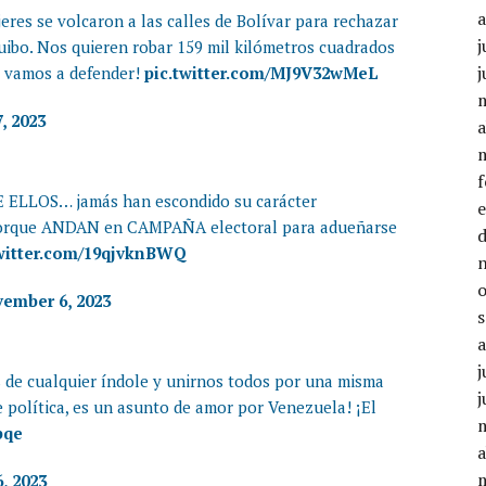
res se volcaron a las calles de Bolívar para rechazar
j
uibo. Nos quieren robar 159 mil kilómetros cuadrados
j
lo vamos a defender!
pic.twitter.com/MJ9V32wMeL
, 2023
a
 ELLOS… jamás han escondido su carácter
orque ANDAN en CAMPAÑA electoral para adueñarse
twitter.com/19qjvknBWQ
ember 6, 2023
j
es de cualquier índole y unirnos todos por una misma
j
e política, es un asunto de amor por Venezuela! ¡El
pqe
a
, 2023