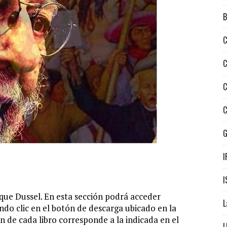
B
C
C
C
C
I
I
que Dussel. En esta sección podrá acceder
L
ndo clic en el botón de descarga ubicado en la
n de cada libro corresponde a la indicada en el
L