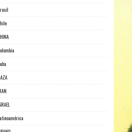
rasil
hile
HINA
olombia
uba
GAZA
RAN
SRAEL
atinoamérica
IBANO