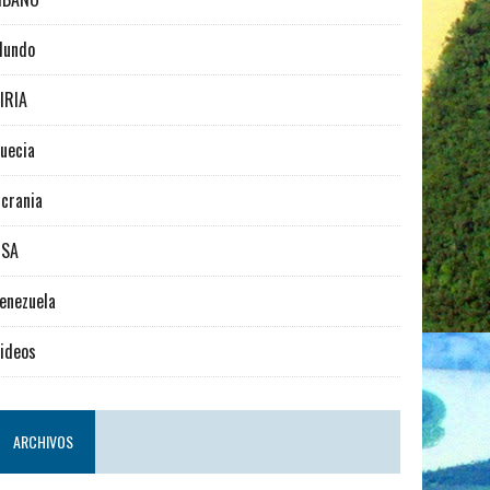
Mundo
IRIA
uecia
crania
USA
enezuela
ideos
ARCHIVOS