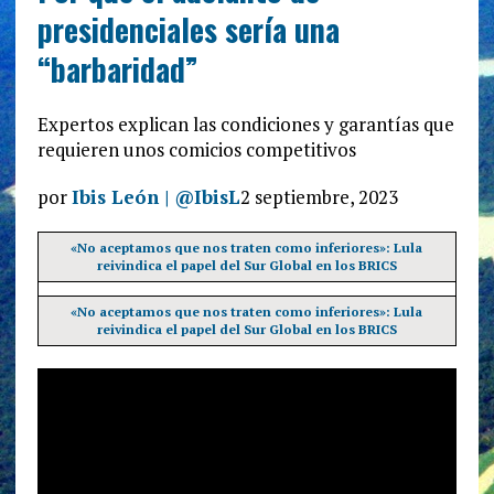
presidenciales sería una
“barbaridad”
Expertos explican las condiciones y garantías que
requieren unos comicios competitivos
por
Ibis León | @IbisL
2 septiembre, 2023
«No aceptamos que nos traten como inferiores»: Lula
reivindica el papel del Sur Global en los BRICS
«No aceptamos que nos traten como inferiores»: Lula
reivindica el papel del Sur Global en los BRICS