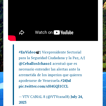
#EnVideo
| Vicepresidente Sectorial
para la Seguridad Ciudadana y la Paz, A/J
@CeballosIchaso1
acentuó que es
necesario entender las alertas ante la
arremetida de los imperios que quieren
apoderarse de Venezuela.
#24Jul
pic.twitter.com/sH4GQl1CCL
— VTV CANAL 8 (@VTVcanal8)
July 24,
2023