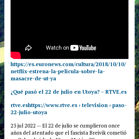
https://es.euronews.com/cultura/2018/10/10/
netflix-estrena-la-pelicula-sobre-la-
masacre-de-ut-ya
¿Qué pasó el 22 de julio en Utoya? – RTVE.es
rtve.eshttps://www.rtve.es › television › paso-
22-julio-utoya
23 jul 2022 — El 22 de julio se cumplieron once
años del atentado que el fascista Breivik cometió