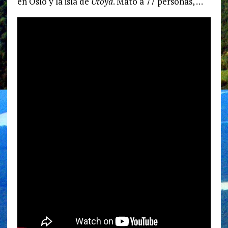
en Oslo y la isla de
Utoya
. Mató a 77 personas, …