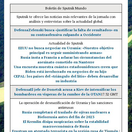
Boletín de Sputnik Mundo
Sputnik te ofrece las noticias más relevantes de la jornada con
análisis y entrevistas sobre la actualidad global.
Defensa
Zelenski busca «justificar la falta de resultados» en
su contraofensiva culpando a Occidente
Actualidad de Sputnik
EEUU no busca negociar en Ucrania: «Nuestro objetivo
principal es seguir suministrando armas»
Rusia insta a Francia a aclarar las circunstancias del
asesinato cometido en Nanterre
Una encuesta muestra cuántos estadounidenses creen que
Biden está involucrado en negocios de su hijo
CEPAL: los países del «triángulo del litio» deben desarrollar
su industria
Defensa
El jefe de Donetsk acusa a Kiev de intensificar los
bombardeos en vísperas de la cumbre de la OTAN
17:32 GMT
La operación de desnazificación de Ucrania y las sanciones
antirrusas
Rusia completará el traslado de ojivas nucleares a
Bielorrusia antes del fin de 2023
El Kremlin disipa suspicacias sobre la estabilidad
macroeconómica de Rusia
Frustran un atentado terrorista en la región rusa de Tiumén |