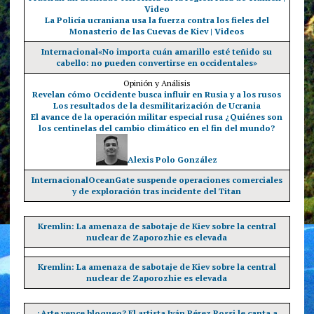
Video
La Policía ucraniana usa la fuerza contra los fieles del
Monasterio de las Cuevas de Kiev | Videos
Internacional
«No importa cuán amarillo esté teñido su
cabello: no pueden convertirse en occidentales»
Opinión y Análisis
Revelan cómo Occidente busca influir en Rusia y a los rusos
Los resultados de la desmilitarización de Ucrania
El avance de la operación militar especial rusa
¿Quiénes son
los centinelas del cambio climático en el fin del mundo?
Alexis Polo González
Internacional
OceanGate suspende operaciones comerciales
y de exploración tras incidente del Titan
Kremlin: La amenaza de sabotaje de Kiev sobre la central
nuclear de Zaporozhie es elevada
Kremlin: La amenaza de sabotaje de Kiev sobre la central
nuclear de Zaporozhie es elevada
¿Arte vence bloqueo? El artista Iván Pérez Rossi le canta a