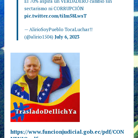
El 70% aspira un VERDADERO cambio sin
sectarismo ni CORRUPCIÓN
pic.twitter.com/tiIm58LwsT
— AlirioSoyPueblo TocaLuchar!!
(@alirio1504)
July 6, 2023
https://www.funcionjudicial.gob.ec/pdf/CON