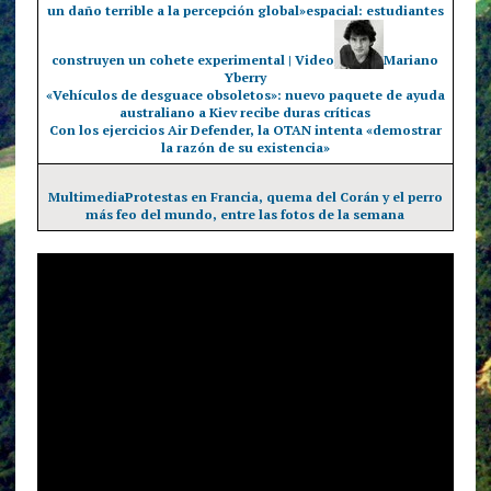
un daño terrible a la percepción global»
espacial: estudiantes
construyen un cohete experimental | Video
Mariano
Yberry
«Vehículos de desguace obsoletos»: nuevo paquete de ayuda
australiano a Kiev recibe duras críticas
Con los ejercicios Air Defender, la OTAN intenta «demostrar
la razón de su existencia»
Multimedia
Protestas en Francia, quema del Corán y el perro
más feo del mundo, entre las fotos de la semana