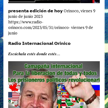
𝗽𝗿𝗲𝘀𝗲𝗻𝘁𝗮 𝗲𝗱𝗶𝗰𝗶𝗼́𝗻 𝗱𝗲 𝗵𝗼𝘆 Orinoco, vienes 9
junio de junio 2023
https://www.radio-
orinoco.com/2023/05/31/orinoco- viernes 9 de
junio
𝗥𝗮𝗱𝗶𝗼 𝗜𝗻𝘁𝗲𝗿𝗻𝗮𝗰𝗶𝗼𝗻𝗮𝗹 𝗢𝗿𝗶𝗻𝗶𝗰𝗼
𝑬𝒔𝒄𝒖́𝒄𝒉𝒂𝒍𝒂 𝒆𝒔𝒕𝒆́𝒔 𝒅𝒐𝒏𝒅𝒆 𝒆𝒔𝒕𝒆́𝒔…