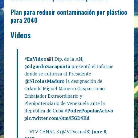
Plan para reducir contaminación por plástico
para 2040
Vídeos
#EnVideo
| Dip. de la AN,
@dgardoSacapunta
presentó el informe
donde se autoriza al Presidente
@NicolasMaduro
la designación de
Orlando Miguel Maneiro Gaspar como
Embajador Extraordinario y
Plenipotenciario de Venezuela ante la
República de Cuba.
#PoderPopularActivo
pic.twitter.com/6tm93GD9Kd
— VTV CANAL 8 (@VTVcanal8)
June 8,