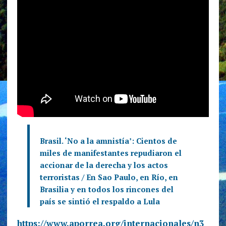
Brasil. ‘No a la amnistía’: Cientos de
miles de manifestantes repudiaron el
accionar de la derecha y los actos
terroristas / En Sao Paulo, en Río, en
Brasilia y en todos los rincones del
país se sintió el respaldo a Lula
https://www.aporrea.org/internacionales/n3