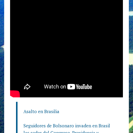
Asalto en Brasilia
Seguidores de Bolsonaro invaden en Brasil
las sedes del Congreso, Presidencia y