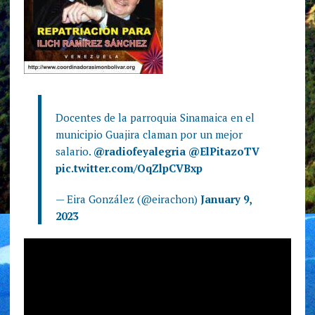
Docentes de la parroquia Sinamaica en el
municipio Guajira claman por un mejor
salario.
@radiofeyalegria
@ElPitazoTV
pic.twitter.com/OqZlpCVBxp
— Eira González (@eirachon)
January 9,
2023