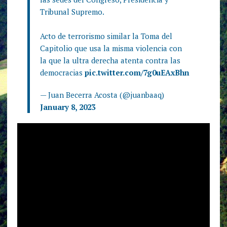
Tribunal Supremo.
Acto de terrorismo similar la Toma del
Capitolio que usa la misma violencia con
la que la ultra derecha atenta contra las
democracias
pic.twitter.com/7g0uEAxBhn
— Juan Becerra Acosta (@juanbaaq)
January 8, 2023