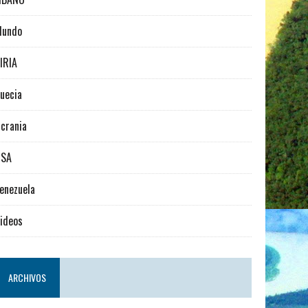
Mundo
IRIA
uecia
crania
USA
enezuela
ideos
ARCHIVOS