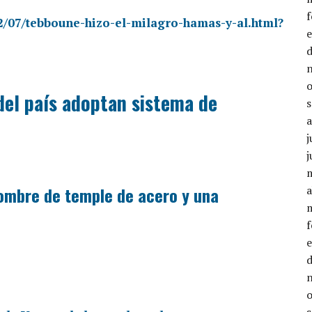
22/07/tebboune-hizo-el-milagro-hamas-y-al.html?
del país adoptan sistema de
j
j
hombre de temple de acero y una
a