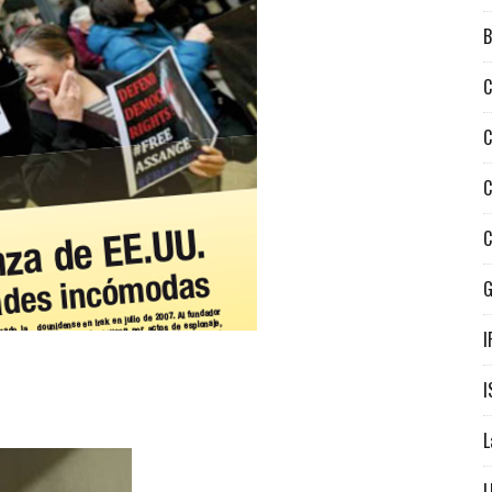
B
C
C
C
C
I
I
L
L