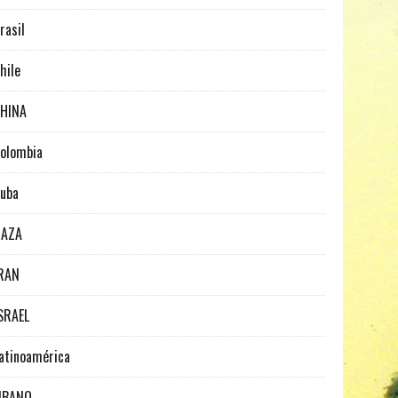
rasil
hile
HINA
olombia
uba
GAZA
RAN
SRAEL
atinoamérica
IBANO