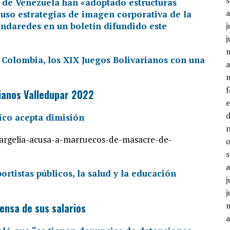
es de Venezuela han «adoptado estructuras
luso estrategias de imagen corporativa de la
ndaredes en un boletín difundido este
j
j
a
rianos Valledupar 2022
ico acepta dimisión
o/argelia-acusa-a-marruecos-de-masacre-de-
j
j
ensa de sus salarios
a