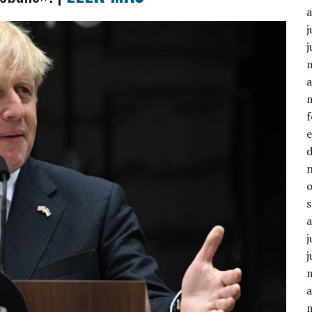
j
j
a
j
j
a