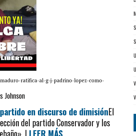
S
S
U
ca/maduro-ratifica-al-g-j-padrino-lopez-como-
V
is Johnson
V
 partido en discurso de dimisión
El
rección del partido Conservador y los
rebaño». |
LEER MÁS