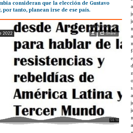
mbia consideran que la elección de Gustavo
 por tanto, planean irse de ese país.
j
j
a
j
j
a