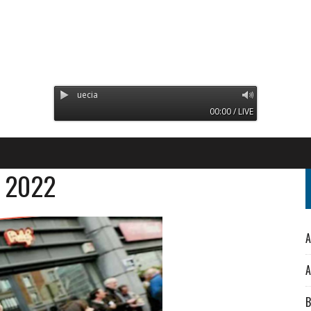
Radio Orinoco - Transmitiend
00:00 / LIVE
o 2022
A
A
B