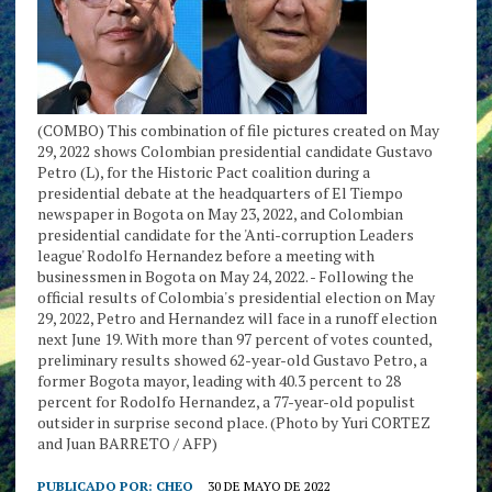
(COMBO) This combination of file pictures created on May
29, 2022 shows Colombian presidential candidate Gustavo
Petro (L), for the Historic Pact coalition during a
presidential debate at the headquarters of El Tiempo
newspaper in Bogota on May 23, 2022, and Colombian
presidential candidate for the 'Anti-corruption Leaders
league' Rodolfo Hernandez before a meeting with
businessmen in Bogota on May 24, 2022. - Following the
official results of Colombia's presidential election on May
29, 2022, Petro and Hernandez will face in a runoff election
next June 19. With more than 97 percent of votes counted,
preliminary results showed 62-year-old Gustavo Petro, a
former Bogota mayor, leading with 40.3 percent to 28
percent for Rodolfo Hernandez, a 77-year-old populist
outsider in surprise second place. (Photo by Yuri CORTEZ
and Juan BARRETO / AFP)
PUBLICADO POR:
CHEO
30 DE MAYO DE 2022