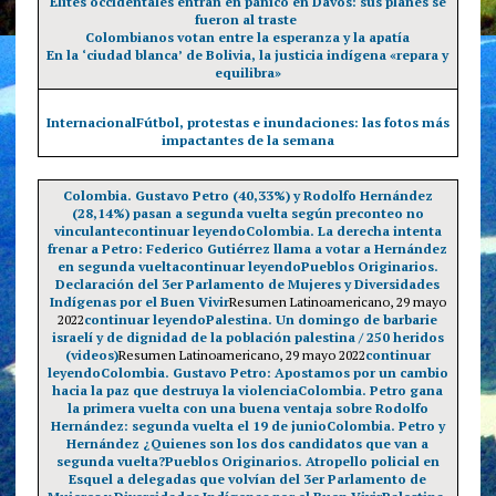
Élites occidentales entran en pánico en Davos: sus planes se
fueron al traste
Colombianos votan entre la esperanza y la apatía
En la ‘ciudad blanca’ de Bolivia, la justicia indígena «repara y
equilibra»
Internacional
Fútbol, protestas e inundaciones: las fotos más
impactantes de la semana
Colombia. Gustavo Petro (40,33%) y Rodolfo Hernández
(28,14%) pasan a segunda vuelta según preconteo no
vinculante
continuar leyendo
Colombia. La derecha intenta
frenar a Petro: Federico Gutiérrez llama a votar a Hernández
en segunda vuelta
continuar leyendo
Pueblos Originarios.
Declaración del 3er Parlamento de Mujeres y Diversidades
Indígenas por el Buen Vivir
Resumen Latinoamericano, 29 mayo
2022
continuar leyendo
Palestina. Un domingo de barbarie
israelí y de dignidad de la población palestina / 250 heridos
(videos)
Resumen Latinoamericano, 29 mayo 2022
continuar
leyendo
Colombia. Gustavo Petro: Apostamos por un cambio
hacia la paz que destruya la violencia
Colombia. Petro gana
la primera vuelta con una buena ventaja sobre Rodolfo
Hernández: segunda vuelta el 19 de junio
Colombia. Petro y
Hernández ¿Quienes son los dos candidatos que van a
segunda vuelta?
Pueblos Originarios. Atropello policial en
Esquel a delegadas que volvían del 3er Parlamento de