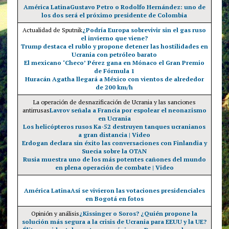
América Latina
Gustavo Petro o Rodolfo Hernández: uno de
los dos será el próximo presidente de Colombia
Actualidad de Sputnik
¿Podría Europa sobrevivir sin el gas ruso
el invierno que viene?
Trump destaca el rublo y propone detener las hostilidades en
Ucrania con petróleo barato
El mexicano ‘Checo’ Pérez gana en Mónaco el Gran Premio
de Fórmula 1
Huracán Agatha llegará a México con vientos de alrededor
de 200 km/h
La operación de desnazificación de Ucrania y las sanciones
antirrusas
Lavrov señala a Francia por espolear el neonazismo
en Ucrania
Los helicópteros rusos Ka-52 destruyen tanques ucranianos
a gran distancia | Video
Erdogan declara sin éxito las conversaciones con Finlandia y
Suecia sobre la OTAN
Rusia muestra uno de los más potentes cañones del mundo
en plena operación de combate | Video
América Latina
Así se vivieron las votaciones presidenciales
en Bogotá en fotos
Opinión y análisis
¿Kissinger o Soros? ¿Quién propone la
solución más segura a la crisis de Ucrania para EEUU y la UE?