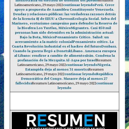
meritocracia en elección de defensor del pueblo
Resumen
Latinoamericano, 29 mayo 2022
continuar leyendo
Perú. Crece
apoyo a propuesta de Asamblea Constituyente
Venezuela.
Deudas y relaciones públicas: las verdaderas razones detrás
de la licencia 8J de EEUU a Chevron
Ecología Social. Selva del
Marinero, ecoturismo campesino para defender la Reserva de
la Biosfera Los Tuxtlas, México
Migrantes. Casi 850 mil
personas han sido detenidos en la administración actual:
Bajo la Bota, México
Pensamiento Crítico. Salud: un
acercamiento a la matriz colonial
Pensamiento crítico. La
Cuarta Revolución Industrial es el hackeo del futuro
Donbass.
Cuando la guerra llegó a Donetsk
Líbano. Amenaza europea
al Líbano: rendirse a cambio de alimentos
Irán. Condena la
profanación de la Mezquita Al-Aqsa por Israel
Resumen
Latinoamericano, 29 mayo 2022
continuar leyendo
Nigeria.
Estampida deja al menos 31 muertxs
Resumen
Latinoamericano, 29 mayo 2022
continuar leyendo
República
Democrática del Congo. Masacre deja al menos 27
fallecidxs
Resumen Latinoamericano, 29 mayo 2022
continuar
leyendo