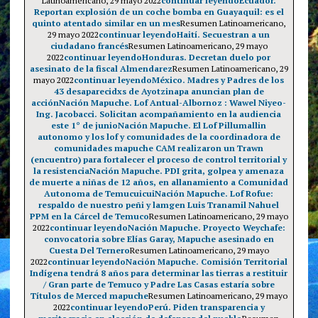
Latinoamericano, 29 mayo 2022
continuar leyendo
Ecuador.
Reportan explosión de un coche bomba en Guayaquil: es el
quinto atentado similar en un mes
Resumen Latinoamericano,
29 mayo 2022
continuar leyendo
Haití. Secuestran a un
ciudadano francés
Resumen Latinoamericano, 29 mayo
2022
continuar leyendo
Honduras. Decretan duelo por
asesinato de la fiscal Almendarez
Resumen Latinoamericano, 29
mayo 2022
continuar leyendo
México. Madres y Padres de los
43 desaparecidxs de Ayotzinapa anuncian plan de
acción
Nación Mapuche. Lof Antual-Albornoz : Wawel Niyeo-
Ing. Jacobacci. Solicitan acompañamiento en la audiencia
este 1° de junio
Nación Mapuche. El Lof Pillumallin
autonomo y los lof y comunidades de la coordinadora de
comunidades mapuche CAM realizaron un Trawn
(encuentro) para fortalecer el proceso de control territorial y
la resistencia
Nación Mapuche. PDI grita, golpea y amenaza
de muerte a niñas de 12 años, en allanamiento a Comunidad
Autonoma de Temucuicui
Nación Mapuche. Lof Rofue:
respaldo de nuestro peñi y lamgen Luis Tranamil Nahuel
PPM en la Cárcel de Temuco
Resumen Latinoamericano, 29 mayo
2022
continuar leyendo
Nación Mapuche. Proyecto Weychafe:
convocatoria sobre Elías Garay, Mapuche asesinado en
Cuesta Del Ternero
Resumen Latinoamericano, 29 mayo
2022
continuar leyendo
Nación Mapuche. Comisión Territorial
Indígena tendrá 8 años para determinar las tierras a restituir
/ Gran parte de Temuco y Padre Las Casas estaría sobre
Títulos de Merced mapuche
Resumen Latinoamericano, 29 mayo
2022
continuar leyendo
Perú. Piden transparencia y