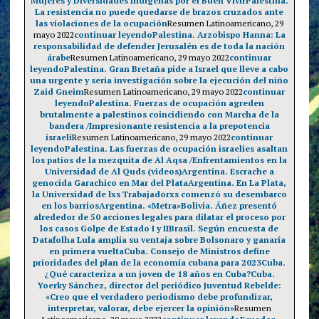
Mujeres y Diversidades Indígenas por el Buen Vivir
Palestina.
La resistencia no puede quedarse de brazos cruzados ante
las violaciones de la ocupación
Resumen Latinoamericano, 29
mayo 2022
continuar leyendo
Palestina. Arzobispo Hanna: La
responsabilidad de defender Jerusalén es de toda la nación
árabe
Resumen Latinoamericano, 29 mayo 2022
continuar
leyendo
Palestina. Gran Bretaña pide a Israel que lleve a cabo
una urgente y seria investigación sobre la ejecución del niño
Zaid Gneim
Resumen Latinoamericano, 29 mayo 2022
continuar
leyendo
Palestina. Fuerzas de ocupación agreden
brutalmente a palestinos coincidiendo con Marcha de la
bandera /Impresionante resistencia a la prepotencia
israelí
Resumen Latinoamericano, 29 mayo 2022
continuar
leyendo
Palestina. Las fuerzas de ocupación israelíes asaltan
los patios de la mezquita de Al Aqsa /Enfrentamientos en la
Universidad de Al Quds (videos)
Argentina. Escrache a
genocida Garachico en Mar del Plata
Argentina. En La Plata,
la Universidad de lxs Trabajadorxs comenzó su desembarco
en los barrios
Argentina. «Metra»
Bolivia. Áñez presentó
alrededor de 50 acciones legales para dilatar el proceso por
los casos Golpe de Estado I y II
Brasil. Según encuesta de
Datafolha Lula amplía su ventaja sobre Bolsonaro y ganaría
en primera vuelta
Cuba. Consejo de Ministros define
prioridades del plan de la economía cubana para 2023
Cuba.
¿Qué caracteriza a un joven de 18 años en Cuba?
Cuba.
Yoerky Sánchez, director del periódico Juventud Rebelde:
«Creo que el verdadero periodismo debe profundizar,
interpretar, valorar, debe ejercer la opinión»
Resumen