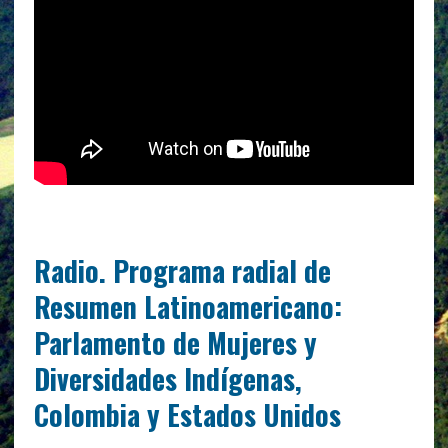
Radio. Programa radial de
Resumen Latinoamericano:
Parlamento de Mujeres y
Diversidades Indígenas,
Colombia y Estados Unidos