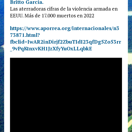
Britto García.
Las aterradoras cifras de la violencia armada en
EEUU. Más de 17.000 muertos en 2022
https://www.aporrea.org/internacionales/n3
73871.html?
fbclid=IwAR2inDirjf2ZbuTIdI23qfDg5Zo53rr
_9vPqKtnxvKH1JzXfyYuOxLLqbkE