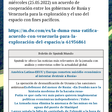
miércoles (25.05.2022) un acuerdo de
cooperación entre los gobiernos de Rusia y
Venezuela para la exploración y el uso del
espacio con fines pacíficos.
https://m.dw.com/es/la-duma-rusa-ratifica-
acuerdo-con-venezuela-para-la-
exploración-del-espacio/a-61936861
Boletín de Sputnik Mundo
Sputnik te ofrece las noticias más relevantes de la jornada con
análisis y entrevistas sobre la actualidad global.
América Latina
«EEUU y Europa cometen suicidio económico
al intentar destruir a Rusia»
La operación de desnazificación de Ucrania y las sanciones
antirrusas
Exdefensor del menor de Rusia: «En Donbás nace la
historia moderna de la hazaña rusa»
Putin ve que cada vez más países quieren implementar
políticas económicas independientes | Video
La Armada rusa elimina la amenaza de las minas en las
aguas del puerto de Mariúpol
Lavrov señala la falta de «seriedad» de Zelenski a la hora de