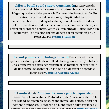
Chile: la batalla por la nueva Constitución
La Convención
Constitucional chilena ha entregado el primer borrador de Carta
Magna, que ahora debe pasar a la Comisión de Armonización. En
estos meses de deliberaciones, la legitimidad de los
constituyentes se fue desgastando. Y, pese al carácter moderado
del texto, sectores de derecha harán del rechazo su bandera para
enfrentar al proceso constituyente y al gobierno de Gabriel Boric. En
septiembre, la población chilena deberá dar su dictamen en un
plebiscito.Por
Noam Titelman
Las mil promesas del hidrógeno verde
Diversos países han
apelado a estrategias de desarrollo de hidrógeno verde. ¿Se trata de
una alternativa real para descarbonizar las matrices energéticas o
de una forma de sostener un modelo de desarrollo agotado e
injusto?Por
Gabriela Cabaña Alvear
El sindicato de Amazon: lecciones para la izquierda
La
formación del Sindicato de Trabajadores de Amazon evidenció la
posibilidad de quebrar la postura antigremial del coloso global del
comercio minorista. El proceso de lucha puede alumbrar ideas y
formas de acción novedosas para la izquierda.Por
Ruth Milkman