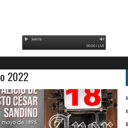
Radio Orinoco - Transmitie
00:00 / LIVE
yo 2022
A
A
B