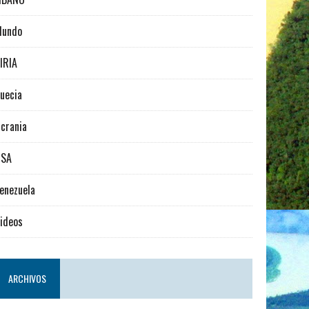
Mundo
IRIA
uecia
crania
USA
enezuela
ideos
ARCHIVOS