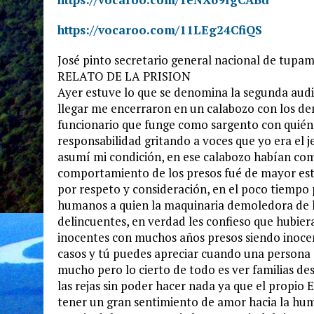
https://vocaroo.com/11LEg24CfiQS
José pinto secretario general nacional de tupa
RELATO DE LA PRISION
Ayer estuve lo que se denomina la segunda audien
llegar me encerraron en un calabozo con los dem
funcionario que funge como sargento con quién
responsabilidad gritando a voces que yo era el 
asumí mi condición, en ese calabozo habían com
comportamiento de los presos fué de mayor estima
por respeto y consideración, en el poco tiempo
humanos a quien la maquinaria demoledora de la 
delincuentes, en verdad les confieso que hubier
inocentes con muchos años presos siendo inocen
casos y tú puedes apreciar cuando una persona e
mucho pero lo cierto de todo es ver familias de
las rejas sin poder hacer nada ya que el propio E
tener un gran sentimiento de amor hacia la huma