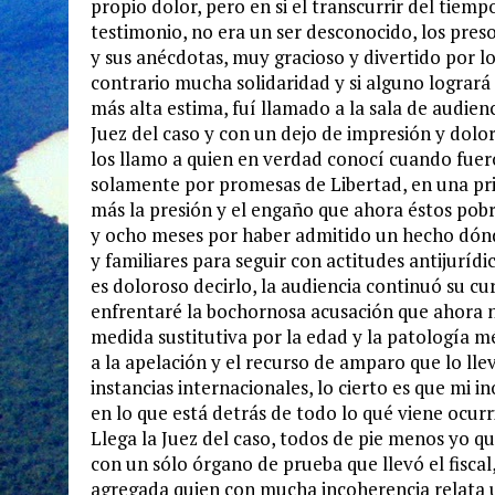
propio dolor, pero en si el transcurrir del tiem
testimonio, no era un ser desconocido, los pr
y sus anécdotas, muy gracioso y divertido por l
contrario mucha solidaridad y si alguno logrará
más alta estima, fuí llamado a la sala de audien
Juez del caso y con un dejo de impresión y dol
los llamo a quien en verdad conocí cuando fuer
solamente por promesas de Libertad, en una pr
más la presión y el engaño que ahora éstos pob
y ocho meses por haber admitido un hecho dónde
y familiares para seguir con actitudes antijuríd
es doloroso decirlo, la audiencia continuó su cu
enfrentaré la bochornosa acusación que ahora n
medida sustitutiva por la edad y la patología 
a la apelación y el recurso de amparo que lo ll
instancias internacionales, lo cierto es que mi
en lo que está detrás de todo lo qué viene ocur
Llega la Juez del caso, todos de pie menos yo qu
con un sólo órgano de prueba que llevó el fiscal,
agregada quien con mucha incoherencia relata u