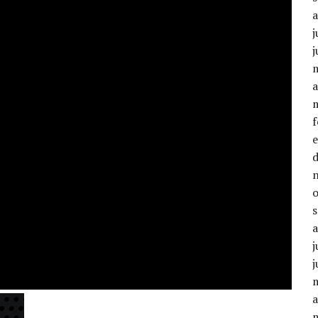
j
j
a
j
j
a