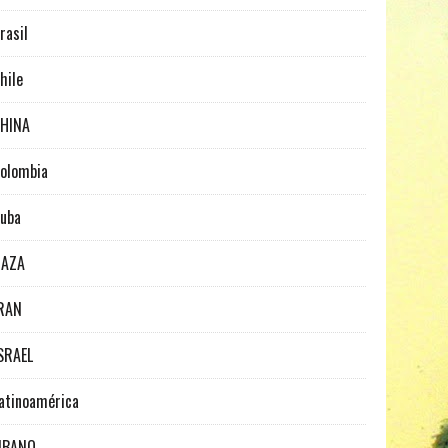
rasil
hile
HINA
olombia
uba
GAZA
RAN
SRAEL
atinoamérica
IBANO