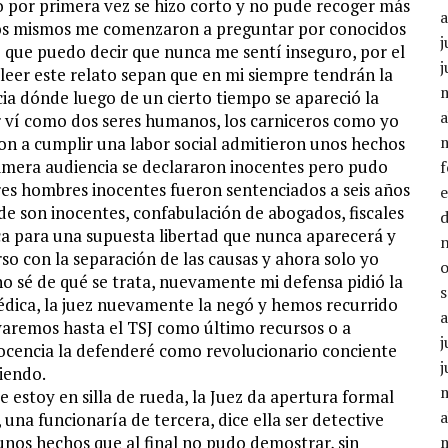
po por primera vez se hizo corto y no pude recoger más
esos mismos me comenzaron a preguntar por conocidos
j
o que puedo decir que nunca me sentí inseguro, por el
j
 leer este relato sepan que en mi siempre tendrán la
cia dónde luego de un cierto tiempo se apareció la
a
or ví como dos seres humanos, los carniceros como yo
on a cumplir una labor social admitieron unos hechos
imera audiencia se declararon inocentes pero pudo
res hombres inocentes fueron sentenciados a seis años
 son inocentes, confabulación de abogados, fiscales
ica para una supuesta libertad que nunca aparecerá y
rso con la separación de las causas y ahora solo yo
o sé de qué se trata, nuevamente mi defensa pidió la
médica, la juez nuevamente la negó y hemos recurrido
evaremos hasta el TSJ como último recursos o a
j
 inocencia la defenderé como revolucionario conciente
j
riendo.
e estoy en silla de rueda, la Juez da apertura formal
a
 una funcionaría de tercera, dice ella ser detective
nos hechos que al final no pudo demostrar, sin