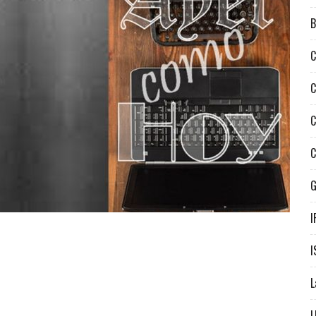
B
C
C
C
C
I
I
L
L