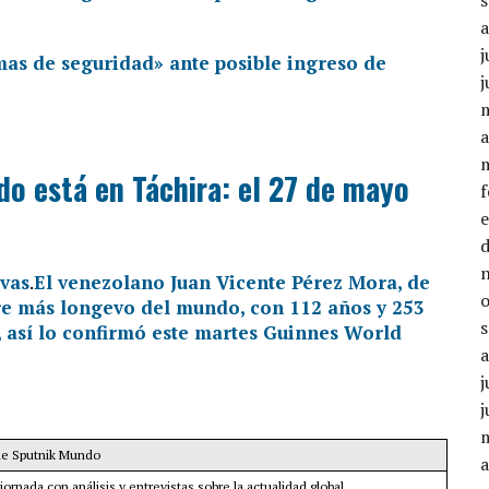
j
mas de seguridad» ante posible ingreso de
j
a
o está en Táchira: el 27 de mayo
ivas
.
El venezolano Juan Vicente Pérez Mora, de
re más longevo del mundo, con 112 años y 253
2, así lo confirmó este martes Guinnes World
j
j
de Sputnik Mundo
a
jornada con análisis y entrevistas sobre la actualidad global.