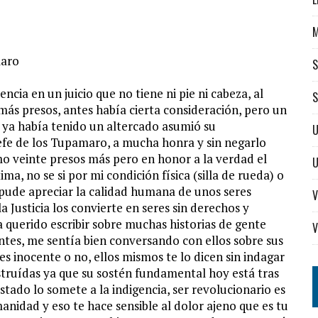
maro
S
cia en un juicio que no tiene ni pie ni cabeza, al
S
ás presos, antes había cierta consideración, pero un
 ya había tenido un altercado asumió su
U
jefe de los Tupamaro, a mucha honra y sin negarlo
o veinte presos más pero en honor a la verdad el
, no se si por mi condición física (silla de rueda) o
 pude apreciar la calidad humana de unos seres
V
Justicia los convierte en seres sin derechos y
a querido escribir sobre muchas historias de gente
V
tes, me sentía bien conversando con ellos sobre sus
s inocente o no, ellos mismos te lo dicen sin indagar
struídas ya que su sostén fundamental hoy está tras
stado lo somete a la indigencia, ser revolucionario es
nidad y eso te hace sensible al dolor ajeno que es tu