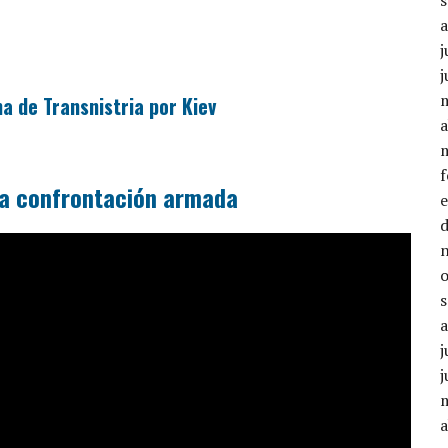
j
j
a de Transnistria por Kiev
a
na confrontación armada
j
j
a