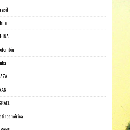
rasil
hile
HINA
olombia
uba
GAZA
RAN
SRAEL
atinoamérica
IBANO