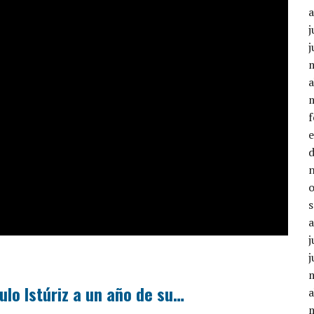
j
j
a
j
j
lo Istúriz a un año de su…
a