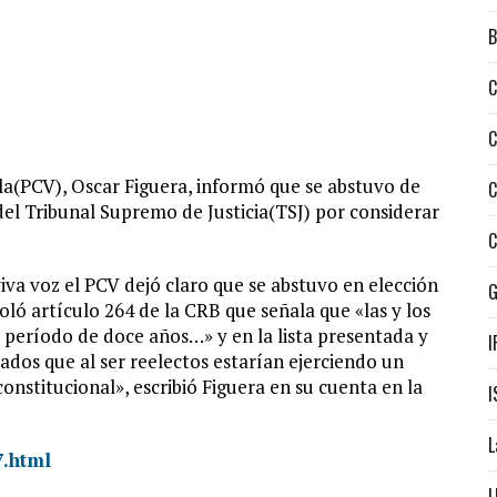
B
C
C
a(PCV), Oscar Figuera, informó que se abstuvo de
C
del Tribunal Supremo de Justicia(TSJ) por considerar
C
viva voz el PCV dejó claro que se abstuvo en elección
ló artículo 264 de la CRB que señala que «las y los
 período de doce años…» y en la lista presentada y
I
os que al ser reelectos estarían ejerciendo un
nstitucional», escribió Figuera en su cuenta en la
I
L
7.html
L