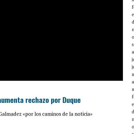
j
j
a
 aumenta rechazo por Duque
Galmadez «por los caminos de la noticia»