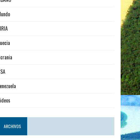
Mundo
IRIA
uecia
crania
USA
enezuela
ideos
ARCHIVOS