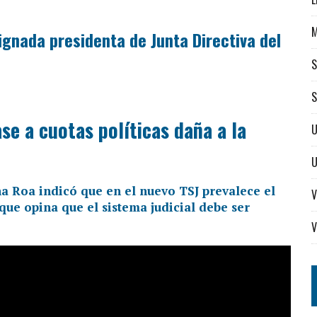
ignada presidenta de Junta Directiva del
S
S
se a cuotas políticas daña a la
U
 Roa indicó que en el nuevo TSJ prevalece el
V
o que opina que el sistema judicial debe ser
V