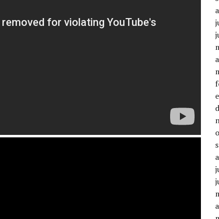
j
j
a
j
j
a