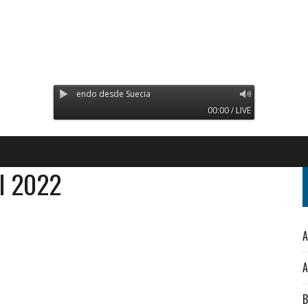
oco - Transmitiendo desde Suecia
00:00 / LIVE
il 2022
A
A
B