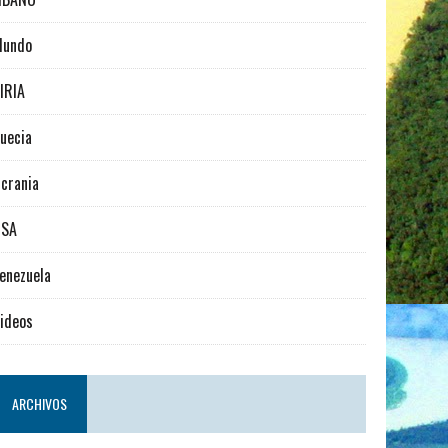
Mundo
IRIA
uecia
crania
USA
enezuela
ideos
ARCHIVOS