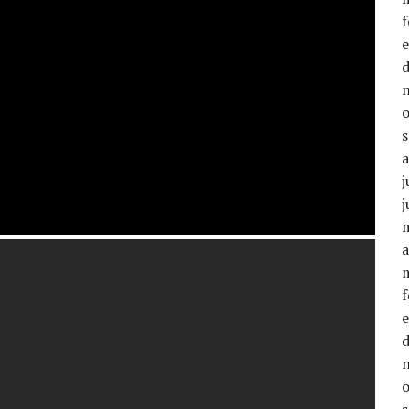
j
j
a