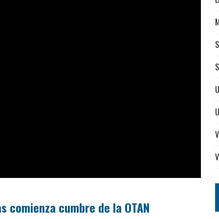
S
S
U
V
V
las comienza cumbre de la OTAN