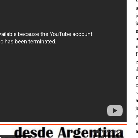
j
j
a
j
j
a