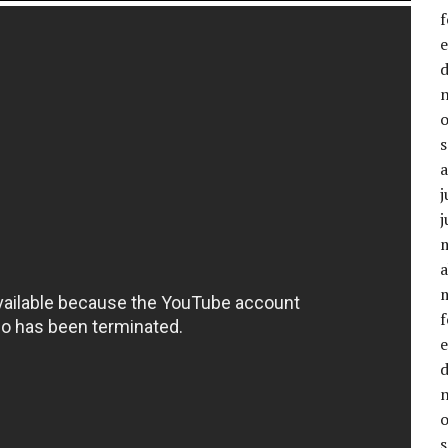
j
j
a