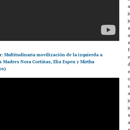
j
j
a
r: Multitudinaria movilización de la izquierda a
s Madres Nora Cortiñas, Elia Espen y Mirtha
os)
j
j
a