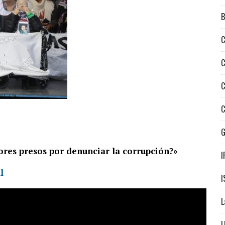
B
C
C
C
C
ores presos por denunciar la corrupción?»
I
l
I
L
L