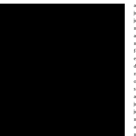
j
j
a
j
j
a