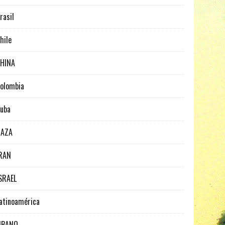
rasil
hile
HINA
olombia
uba
GAZA
RAN
SRAEL
atinoamérica
IBANO